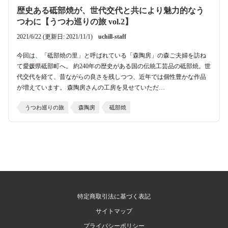
歴史ある砥部焼が、世代交代と共により魅力的なう
つわに【うつわ巡りの旅 vol.2】
2021/6/22 (更新日: 2021/11/1)
uchill-staff
今回は、「砥部焼の里」と呼ばれている「森陶房」の森ご夫婦を訪ね
て愛媛県砥部町へ。 約240年の歴史がある国の伝統工芸品の砥部焼。世
代交代を経て、昔ながらの良さを残しつつ、近年では個性豊かな作品
が増えています。 森陶房さんの工房を見せていただ…
うつわ巡りの旅
森陶房
砥部焼
特定商取引法に基づく表記
サイトマップ
プライバシーポリシー