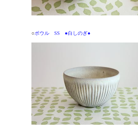
○
ボウル SS ●白しのぎ●