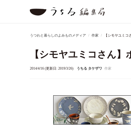
うつわと暮らしのよみものメディア
作家
【シモヤユミコ
【シモヤユミコさん】
2014/4/16 (更新日: 2019/3/26)
うちる タケザワ
作家