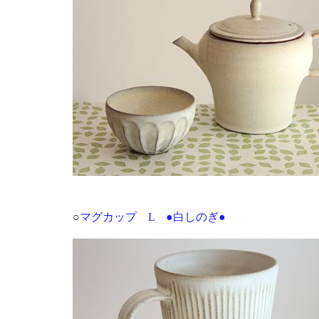
○
マグカップ L ●白しのぎ●