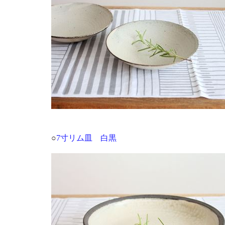
○
7寸リム皿 白黒