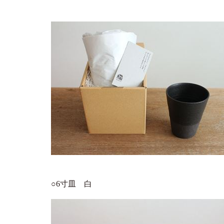
○6寸皿 白