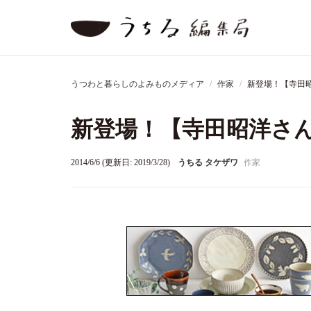
うつわと暮らしのよみものメディア
作家
新登場！【寺田
新登場！【寺田昭洋さ
2014/6/6 (更新日: 2019/3/28)
うちる タケザワ
作家