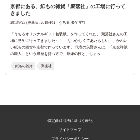
京都にある、紙もの雑貨「聚落社」の工場に行って
きました
2013/9/23 (更新日: 2019/4/1)
うちる タケザワ
「うちるオリジナルギフト包装紙」を作ってくれた、 聚落社さんの工
場に見学に行ってきました～！ 「なつかしくてあたらしい」、かわい
い紙もの雑貨を京都で作っています。 代表の矢野さんは、「京友禅紙
の職人」という経歴を持つ方で、熟練の技と、ちょっ…
紙もの雑貨
聚楽社
特定商取引法に基づく表記
サイトマップ
プライバシーポリシー