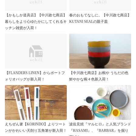
【かもしか道具店】【中川政七商店】
春のおもてなしに。【中川政七商店】
暮らしをより心ゆたかにしてくれるキ
KUTANI SEALの親子皿
ッチン雑貨が入荷！
【FLANDERS LINEN】からポートフ
【中川政七商店】お椀や うちだの色
ォリオバッグが新入荷！
鮮やかな椀４色新入荷！
えちぜん箸【KORINDO】よりツート
波佐見焼『マルヒロ』と人気ブランド
ンがかわいい天削り五角箸が新入荷！
『HASAMI』、『BARBAR』を掘り