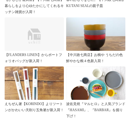
暮らしをより心ゆたかにしてくれるキ
KUTANI SEALの親子皿
ッチン雑貨が入荷！
【FLANDERS LINEN】からポートフ
【中川政七商店】お椀や うちだの色
ォリオバッグが新入荷！
鮮やかな椀４色新入荷！
えちぜん箸【KORINDO】よりツート
波佐見焼『マルヒロ』と人気ブランド
ンがかわいい天削り五角箸が新入荷！
『HASAMI』、『BARBAR』を掘り
下げ！