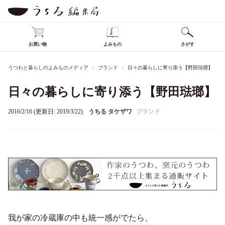
お買い物
よみもの
さがす
うつわと暮らしのよみものメディア
ブランド
日々の暮らしに寄り添う【野田琺瑯】
日々の暮らしに寄り添う【野田琺瑯】
2016/2/16 (更新日: 2019/3/22)
うちる タケザワ
ブランド
我が家の冷蔵庫の中も統一感がでたら、