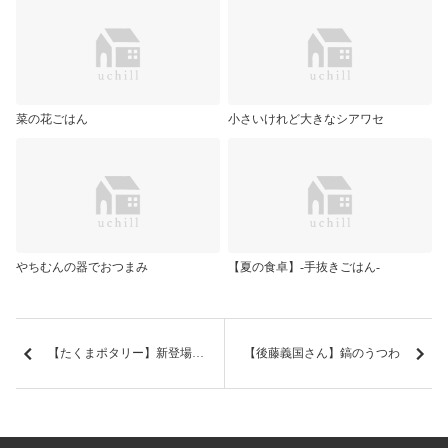
菜の花ごはん
小さいけれど大きなシアワセ
やちむんの器でおつまみ
【夏の食卓】-手抜きごはん-
【たくまポタリー】新登場のおやつ皿など入荷しました
【後藤義国さん】鎬のうつわ