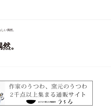
れしい偶然。
偶然。