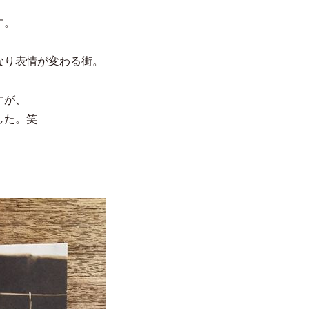
す。
、
なり表情が変わる街。
すが、
した。笑