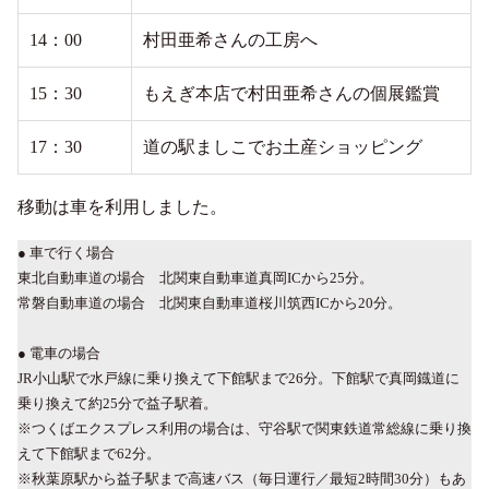
14：00
村田亜希さんの工房へ
15：30
もえぎ本店で村田亜希さんの個展鑑賞
17：30
道の駅ましこでお土産ショッピング
移動は車を利用しました。
● 車で行く場合
東北自動車道の場合 北関東自動車道真岡ICから25分。
常磐自動車道の場合 北関東自動車道桜川筑西ICから20分。
● 電車の場合
JR小山駅で水戸線に乗り換えて下館駅まで26分。下館駅で真岡鐡道に
乗り換えて約25分で益子駅着。
※つくばエクスプレス利用の場合は、守谷駅で関東鉄道常総線に乗り換
えて下館駅まで62分。
※秋葉原駅から益子駅まで高速バス（毎日運行／最短2時間30分）もあ