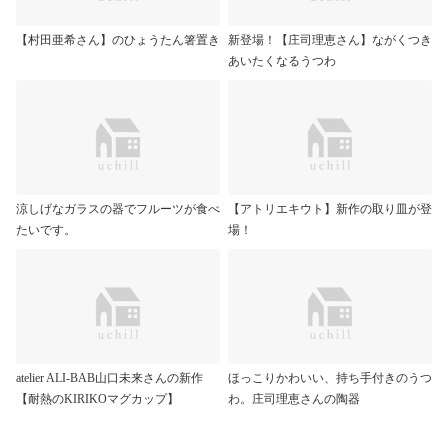
【村田亜希さん】のひょうたん箸置き
新登場！【庄司理恵さん】ながくつき
あいたくなるうつわ
涼しげなガラスの器でフルーツが食べ
【アトリエキウト】新作の取り皿が登
たいです。
場！
atelier ALI-BAB山口未来さんの新作
ほっこりかわいい、持ち手付きのうつ
【耐熱のKIRIKOマグカップ】
わ。庄司理恵さんの陶器