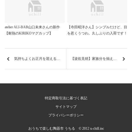
atelier ALI-BAB山口未来さんの新作
【寺田昭洋さん】シンプルだけど、目
【耐熱のKIRIKOマグカップ】
を惹くうつわ。久しぶりの入荷です！
気持ちよくお正月を迎える準備
【波佐見焼】家族分を揃えたくなるうつわ。楽しい柄が食卓を彩ります。
特定商取引法に基づく表記
サイトマップ
プライバシーポリシー
おうちで楽しむ陶器市 うちる © 2012 u-chill.inc