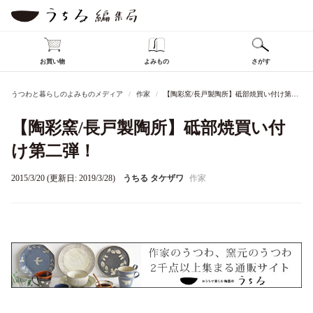
お買い物
よみもの
さがす
うつわと暮らしのよみものメディア
作家
【陶彩窯/長戸製陶所】砥部焼買い付け第二弾！
【陶彩窯/長戸製陶所】砥部焼買い付
け第二弾！
2015/3/20 (更新日: 2019/3/28)
うちる タケザワ
作家