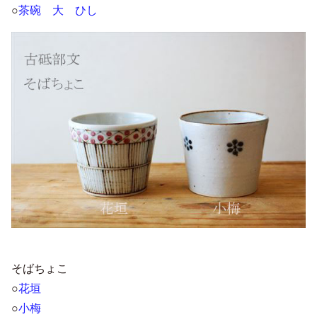
○
茶碗 大 ひし
そばちょこ
○
花垣
○
小梅