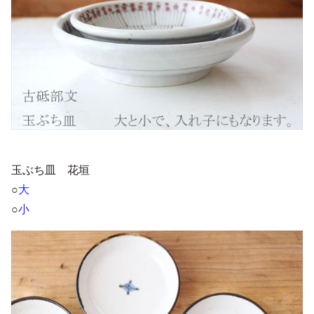
玉ぶち皿 花垣
○
大
○
小