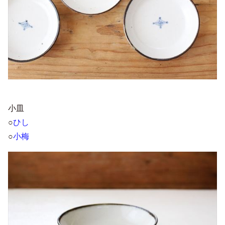
小皿
○
ひし
○
小梅