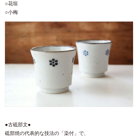
○花垣
○小梅
●古砥部文●
砥部焼の代表的な技法の「染付」で、