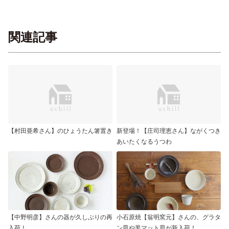
関連記事
【村田亜希さん】のひょうたん箸置き
新登場！【庄司理恵さん】ながくつき
あいたくなるうつわ
【中野明彦】さんの器が久しぶりの再
小石原焼【翁明窯元】さんの、グラタ
入荷！
ン皿や黒マット皿が新入荷！