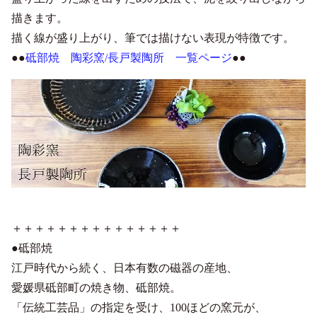
描きます。
描く線が盛り上がり、筆では描けない表現が特徴です。
●●
砥部焼 陶彩窯/長戸製陶所 一覧ページ
●●
＋＋＋＋＋＋＋＋＋＋＋＋＋＋＋
●砥部焼
江戸時代から続く、日本有数の磁器の産地、
愛媛県砥部町の焼き物、砥部焼。
「伝統工芸品」の指定を受け、100ほどの窯元が、