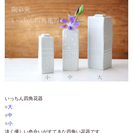
いっちん四角花器
○
大
○
中
○
小
淡く優しい色合いがすてきな四角い花器です。