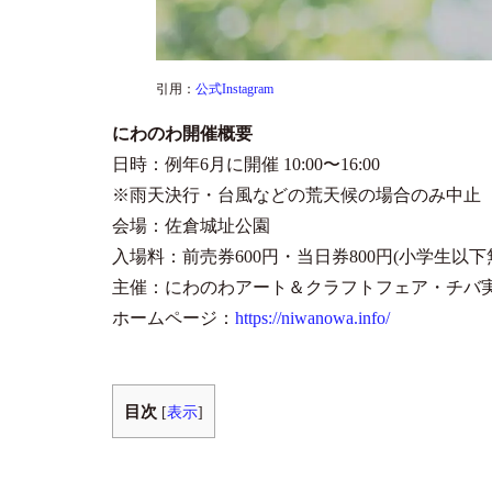
引用：
公式Instagram
にわのわ開催概要
日時：例年6月に開催 10:00〜16:00
※雨天決行・台風などの荒天候の場合のみ中止
会場：佐倉城址公園
入場料：前売券600円・当日券800円(小学生以下
主催：にわのわアート＆クラフトフェア・チバ
ホームページ：
https://niwanowa.info/
目次
[
表示
]