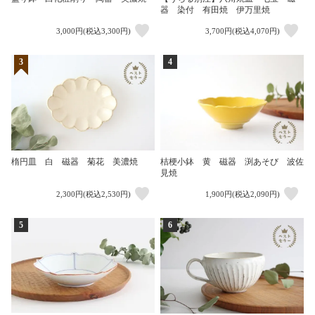
器 染付 有田焼 伊万里焼
3,000円(税込3,300円)
3,700円(税込4,070円)
3
4
楕円皿 白 磁器 菊花 美濃焼
桔梗小鉢 黄 磁器 渕あそび 波佐
見焼
2,300円(税込2,530円)
1,900円(税込2,090円)
5
6