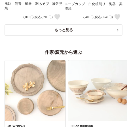
浅鉢 筋青 磁器 渕あそび 波佐見
スープカップ 白化粧削り 陶器 美
焼
濃焼
2,000円(税込2,200円)
2,400円(税込2,640円)
もっと見る
作家/窯元から選ぶ