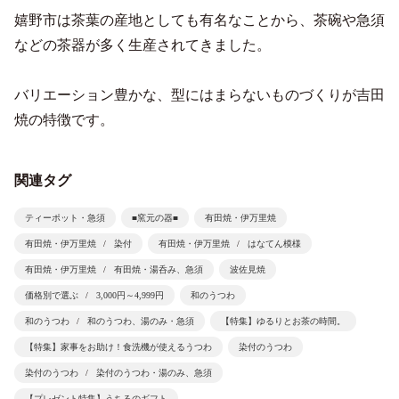
嬉野市は茶葉の産地としても有名なことから、茶碗や急須
などの茶器が多く生産されてきました。
バリエーション豊かな、型にはまらないものづくりが吉田
焼の特徴です。
関連タグ
ティーポット・急須
■窯元の器■
有田焼・伊万里焼
有田焼・伊万里焼
染付
有田焼・伊万里焼
はなてん模様
有田焼・伊万里焼
有田焼・湯呑み、急須
波佐見焼
価格別で選ぶ
3,000円～4,999円
和のうつわ
和のうつわ
和のうつわ、湯のみ・急須
【特集】ゆるりとお茶の時間。
【特集】家事をお助け！食洗機が使えるうつわ
染付のうつわ
染付のうつわ
染付のうつわ・湯のみ、急須
【プレゼント特集】うちるのギフト