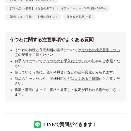
【プレゼント特集】うちるのギフト
ギフトコーナー・3,001円～5,000円
【割引フェア実施中！】母の日ギフト
価格改定商品_一覧
うつわに関する注意事項やよくある質問
うつわの特性と良品判断の基準については
うつわの検品基準につい
て
の記事をご覧ください。
お手入れについては
うつわのお手入れについて
の記事をご参照くだ
さい。
使っていくうちに、色味や風合いなどの経年変化がみられます。
商品のキャンセルや、同梱対応などは
よくあるご質問
からご覧くだ
さい。
作家・窯元によって、価格の見直し・改定が行われる場合がござい
ます。
LINEで質問ができます！