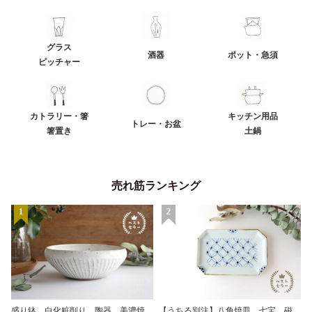
グラス
酒器
ポット・急須
ピッチャー
カトラリー・箸
キッチン用品
トレー・お盆
箸置き
土鍋
売れ筋ランキング
1
2
盛り鉢 白化粧削り 陶器 美濃焼
【うちる別注】八角焼皿 七宝 磁