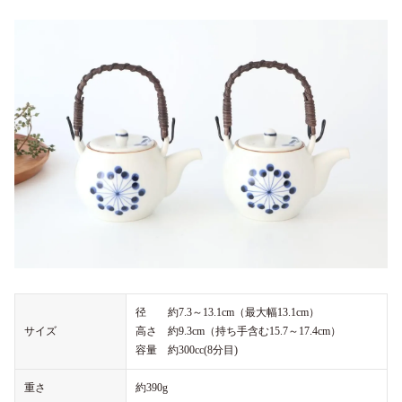
径 約7.3～13.1cm（最大幅13.1cm）
サイズ
高さ 約9.3cm（持ち手含む15.7～17.4cm）
容量 約300cc(8分目)
重さ
約390g