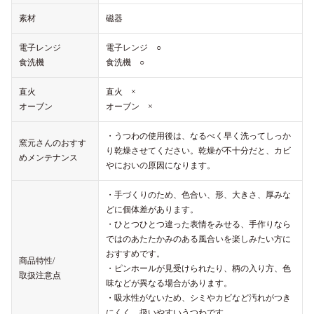
素材
磁器
電子レンジ
電子レンジ ○
食洗機
食洗機 ○
直火
直火 ×
オーブン
オーブン ×
・うつわの使用後は、なるべく早く洗ってしっか
窯元さんのおすす
り乾燥させてください。乾燥が不十分だと、カビ
めメンテナンス
やにおいの原因になります。
・手づくりのため、色合い、形、大きさ、厚みな
どに個体差があります。
・ひとつひとつ違った表情をみせる、手作りなら
ではのあたたかみのある風合いを楽しみたい方に
おすすめです。
商品特性/
・ピンホールが見受けられたり、柄の入り方、色
取扱注意点
味などが異なる場合があります。
・吸水性がないため、シミやカビなど汚れがつき
にくく、扱いやすいうつわです。