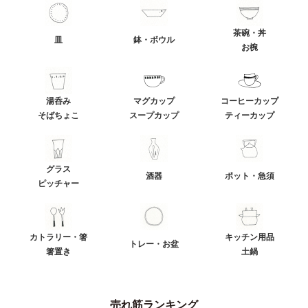
茶碗・丼
皿
鉢・ボウル
お椀
湯呑み
マグカップ
コーヒーカップ
そばちょこ
スープカップ
ティーカップ
グラス
酒器
ポット・急須
ピッチャー
カトラリー・箸
キッチン用品
トレー・お盆
箸置き
土鍋
売れ筋ランキング