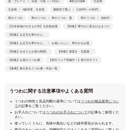
皿・プレート
豆皿・小皿（～14cm）
■窯元の器■
九谷焼
九谷焼
#銀舟窯 九谷焼
価格別で選ぶ
3,000円～4,999円
和のうつわ
和のうつわ
和のうつわ・皿
和のうつわ
色絵付
【日本各地のやきもの市】九谷焼会場
【特集】華やかに彩るひなまつり
【特集】お正月を華やかに。
【特集】お正月を華やかに。
お祝いらしい、華やかなお皿
【特集】ゆるりとお茶の時間。
【特集】箸置き・豆皿展
【特集】お花のうつわ展
【割引フェア実施中！】母の日ギフト
【春展】春を彩るうつわ展－作品一覧
うつわに関する注意事項やよくある質問
うつわの特性と良品判断の基準については
うつわの検品基準につい
て
の記事をご覧ください。
お手入れについては
うつわのお手入れについて
の記事をご参照くだ
さい。
使っていくうちに、色味や風合いなどの経年変化がみられます。
商品のキャンセルや、同梱対応などは
よくあるご質問
からご覧くだ