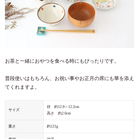
お茶と一緒におやつを食べる時にもぴったりです。
普段使いはもちろん、お祝い事やお正月の席にも華を添え
てくれますよ。
径 約12.0～12.2cm
サイズ
高さ 約2.0cm
重さ
約121g