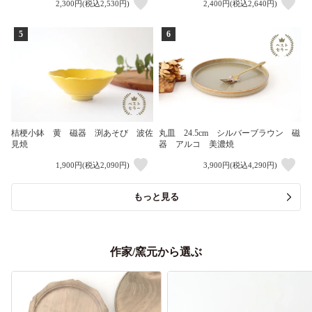
2,300円(税込2,530円)
2,400円(税込2,640円)
5
6
桔梗小鉢 黄 磁器 渕あそび 波佐
丸皿 24.5cm シルバーブラウン 磁
見焼
器 アルコ 美濃焼
1,900円(税込2,090円)
3,900円(税込4,290円)
もっと見る
作家/窯元から選ぶ