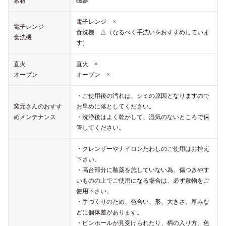
素材
磁器
電子レンジ ×
電子レンジ
食洗機 △（なるべく手洗いをおすすめしていま
食洗機
す）
直火
直火 ×
オーブン
オーブン ×
・ご使用後の汚れは、シミの原因となりますので
窯元さんのおすす
お早めに落としてください。
めメンテナンス
・洗浄後はよく乾かして、湿気のないところで保
管してください。
・クレンザーやナイロンたわしのご使用はお控え
下さい。
・高台部分に釉薬を施していない為、傷つきやす
いものの上でご使用になる場合は、必ず敷物をご
使用下さい。
・手づくりのため、色合い、形、大きさ、厚みな
どに個体差があります。
・ピンホールが見受けられたり、柄の入り方、色