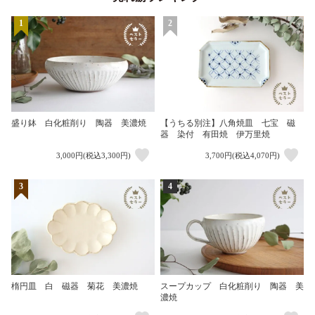
1
2
盛り鉢 白化粧削り 陶器 美濃焼
【うちる別注】八角焼皿 七宝 磁
器 染付 有田焼 伊万里焼
3,000円(税込3,300円)
3,700円(税込4,070円)
3
4
楕円皿 白 磁器 菊花 美濃焼
スープカップ 白化粧削り 陶器 美
濃焼