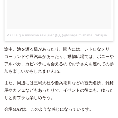
V i l l a g e mishima rakujuenさん(@village.mishima_rakujuen)がシェアした投稿
途中、池を渡る橋があったり、園内には、レトロなメリー
ゴーランドや豆汽車があったり、動物広場では、ポニーや
アルパカ、カピパラにも会えるのでお子さんを連れての参
加も楽しいかもしれませんね。
また、周辺には三嶋大社や源兵衛川などの観光名所、雑貨
屋やカフェなどもあったりで、イベントの後にも、ゆった
りと街ブラも楽しめそう。
会場MAPは、このような感じになっています。