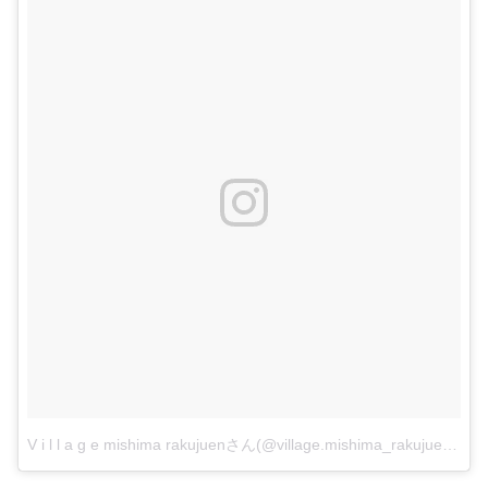
V i l l a g e mishima rakujuenさん(@village.mishima_rakujuen)がシェアした投稿