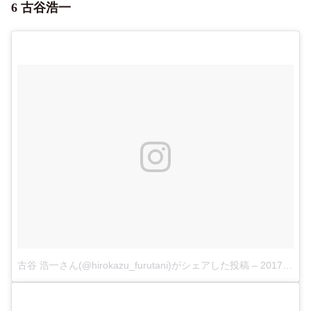
6 古谷浩一
古谷 浩一さん(@hirokazu_furutani)がシェアした投稿
–
2017年12月月6日午後6時49分PST