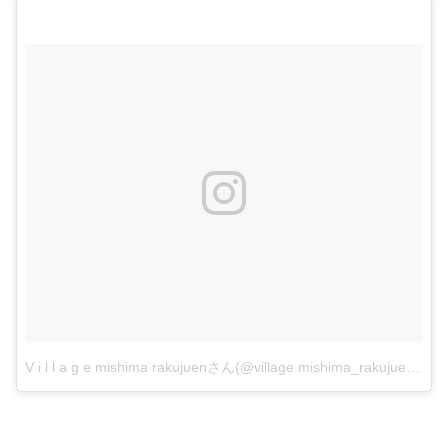
V i l l a g e mishima rakujuenさん(@village.mishima_rakujuen)がシェアした投稿