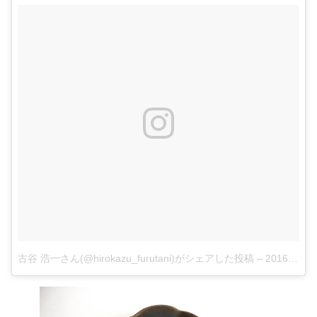
古谷 浩一さん(@hirokazu_furutani)がシェアした投稿
–
2016年 7月月1日午後5時58分PDT