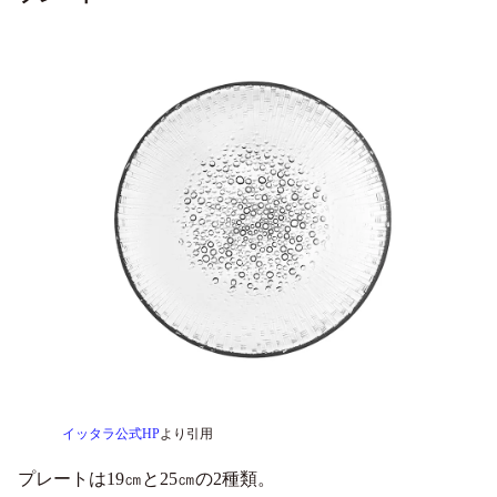
イッタラ公式HP
より引用
プレートは19㎝と25㎝の2種類。