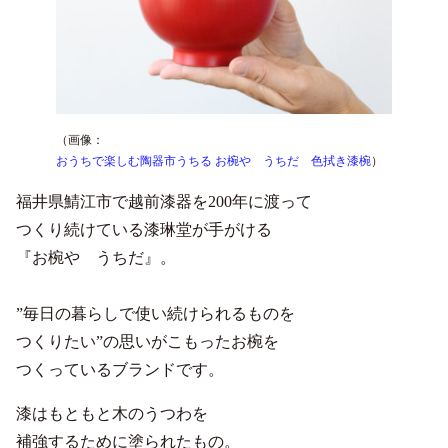
（画像：
おうちで楽しむ陶器市うちる お椀や うちだ 色拭き漆椀
）
福井県鯖江市で越前漆器を200年に渡って
つくり続けている漆琳堂が手がける
『お椀や うちだ』。
”毎日の暮らしで使い続けられるものを
つくりたい”の思いがこもったお椀を
つくっているブランドです。
漆はもともと木のうつわを
補強するために塗られたもの。