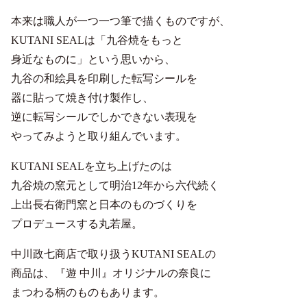
本来は職人が一つ一つ筆で描くものですが、
KUTANI SEALは「九谷焼をもっと
身近なものに」という思いから、
九谷の和絵具を印刷した転写シールを
器に貼って焼き付け製作し、
逆に転写シールでしかできない表現を
やってみようと取り組んでいます。
KUTANI SEALを立ち上げたのは
九谷焼の窯元として明治12年から六代続く
上出長右衛門窯と日本のものづくりを
プロデュースする丸若屋。
中川政七商店で取り扱うKUTANI SEALの
商品は、『遊 中川』オリジナルの奈良に
まつわる柄のものもあります。