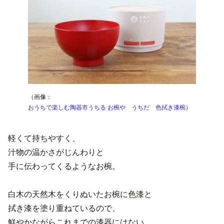
（画像：
おうちで楽しむ陶器市うちる お椀や うちだ 色拭き漆椀
）
軽くて持ちやすく、
汁物の温かさがじんわりと
手に伝わってくるようなお椀。
白木の天然木をくりぬいたお椀に色漆と
拭き漆を塗り重ねているので、
鮮やかながらこれまでの漆器にはない