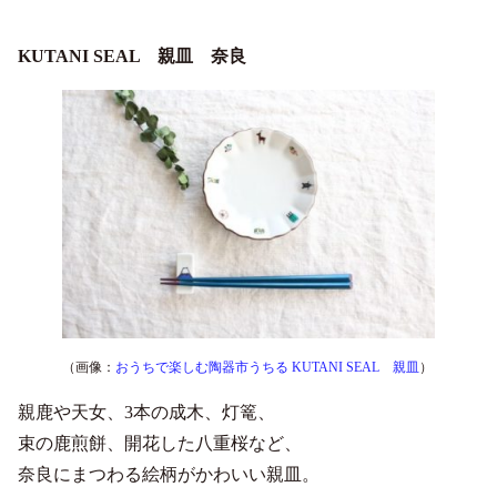
KUTANI SEAL 親皿 奈良
（画像：
おうちで楽しむ陶器市うちる KUTANI SEAL 親皿
）
親鹿や天女、3本の成木、灯篭、
束の鹿煎餅、開花した八重桜など、
奈良にまつわる絵柄がかわいい親皿。