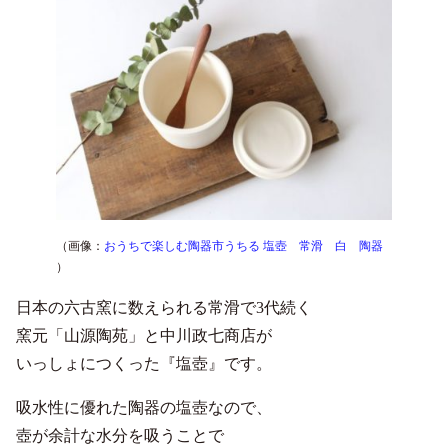
（画像：
おうちで楽しむ陶器市うちる 塩壺 常滑 白 陶器
）
日本の六古窯に数えられる常滑で3代続く
窯元「山源陶苑」と中川政七商店が
いっしょにつくった『塩壺』です。
吸水性に優れた陶器の塩壺なので、
壺が余計な水分を吸うことで