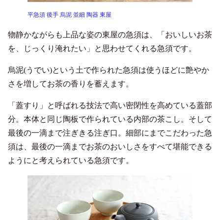
平急須 後手 烏泥 並細 陶器 東屋
物静かながらも上品な姿の東屋の急須は、「おいしいお茶
を、じっくり淹れたい」と思わせてくれる急須です。
烏泥(うでい)という土で作られた急須は使うほどに艶やか
さを増してお茶の香りを蓄えます。
「蓋すり」と呼ばれる技法で高い密閉性を高めている蓋部
分。本体と同じ陶板で作られている内部の茶こし。そして
最後の一滴まで注ぎきる注ぎ口。細部にまでこだわった急
須は、最後の一滴までお茶のおいしさをすべて堪能できる
ようにと考えられている急須です。