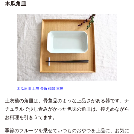
木瓜角皿
木瓜角皿 土灰 長角 磁器 東屋
土灰釉の角皿は、骨董品のような上品さがある器です。ナ
チュラルで少し青みがかった色味の角皿は、控えめながら
お料理を引き立てます。
季節のフルーツを乗せていつものおやつを上品に、お気に