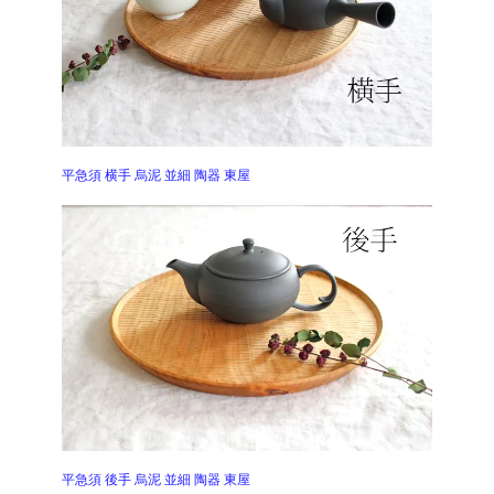
平急須 横手 烏泥 並細 陶器 東屋
平急須 後手 烏泥 並細 陶器 東屋