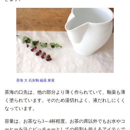
茶海 大 石灰釉 磁器 東屋
茶海の口先は、他の部分より薄く作られていて、釉薬も薄
く塗られています。そのため湯切れよく、液だれしにくく
なっています。
容量は、お茶なら3～4杯程度。お茶の席以外でもお水やコ
ーヒーを注ぐピッチャーとしての役割も担えるアイテムで