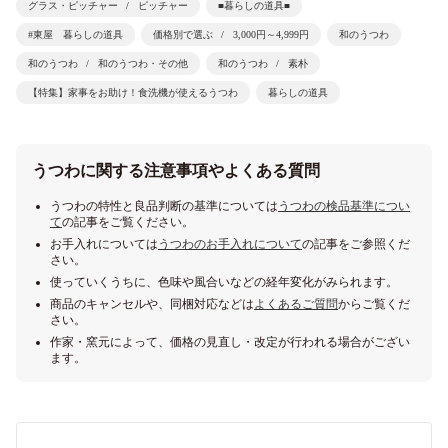
グラス・ピッチャー
ピッチャー
■暮らしの道具■
#東屋 暮らしの道具
価格別で選ぶ
3,000円～4,999円
和のうつわ
和のうつわ
和のうつわ・その他
和のうつわ
素朴
【特集】家事をお助け！食洗機が使えるうつわ
暮らしの道具
うつわに関する注意事項やよくある質問
うつわの特性と良品判断の基準については
うつわの検品基準につい
て
の記事をご覧ください。
お手入れについては
うつわのお手入れについて
の記事をご参照くだ
さい。
使っていくうちに、色味や風合いなどの経年変化がみられます。
商品のキャンセルや、同梱対応などは
よくあるご質問
からご覧くだ
さい。
作家・窯元によって、価格の見直し・改定が行われる場合がござい
ます。