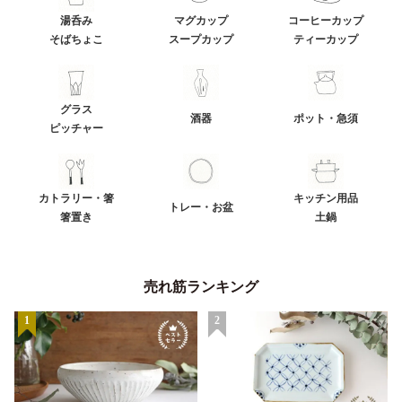
湯呑み
マグカップ
コーヒーカップ
そばちょこ
スープカップ
ティーカップ
グラス
酒器
ポット・急須
ピッチャー
カトラリー・箸
キッチン用品
トレー・お盆
箸置き
土鍋
売れ筋ランキング
1
2