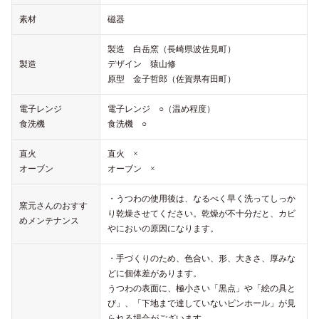
素材
磁器
製造 白岳窯（長崎県波佐見町）
製造
デザイン 猿山修
原型 金子哲郎（佐賀県有田町）
電子レンジ
電子レンジ ○（温め程度）
食洗機
食洗機 ○
直火
直火 ×
オーブン
オーブン ×
・うつわの使用後は、なるべく早く洗ってしっか
窯元さんのおすす
り乾燥させてください。乾燥が不十分だと、カビ
めメンテナンス
やにおいの原因になります。
・手づくりのため、色合い、形、大きさ、厚みな
どに個体差があります。
うつわの表面に、極小さい「黒点」や「絵の具と
び」、「下地まで達していないピンホール」が見
られる場合がございます。