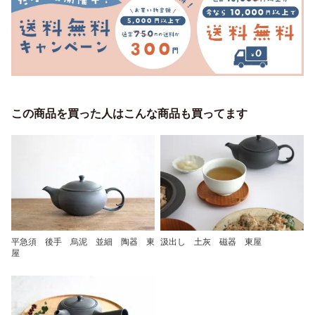
この商品を買った人はこんな商品も買ってます
平急須 後手 烏泥 並細 陶器 東
汲出し 土灰 磁器 東屋
屋