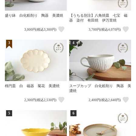
盛り鉢 白化粧削り 陶器 美濃焼
【うちる別注】八角焼皿 七宝 磁
器 染付 有田焼 伊万里焼
3,000円(税込3,300円)
3,700円(税込4,070円)
3
4
楕円皿 白 磁器 菊花 美濃焼
スープカップ 白化粧削り 陶器 美
濃焼
2,300円(税込2,530円)
2,400円(税込2,640円)
5
6