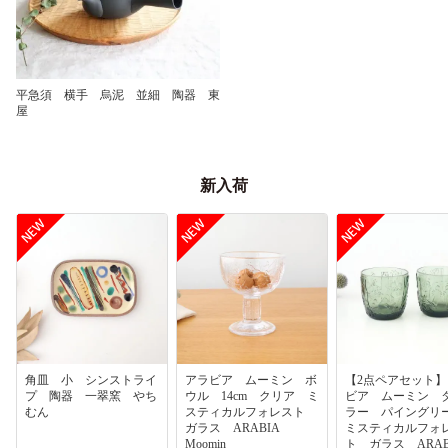
平急須 横手 烏泥 並細 陶器 東
屋
新入荷
角皿 小 シンストライ
アラビア ムーミン ボ
【2点ペアセット
プ 陶器 一翠窯 やち
ウル 14cm クリア ミ
ビア ムーミン 
むん
スティカルフォレスト
ラー パイング
ガラス ARABIA
ミスティカルフォ
Moomin
ト ガラス ARA