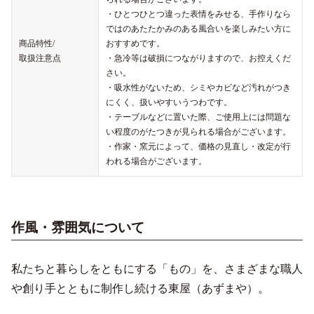
・ひとつひとつ違った表情をみせる、手作りなら
ではのあたたかみのある風合いを楽しみたい方に
商品特性/
おすすめです。
取扱注意点
・急冷等は破損につながりますので、お控えくだ
さい。
・吸水性がないため、シミやカビなど汚れがつき
にくく、扱いやすいうつわです。
・テーブルなどに置いた際、ご使用上には問題な
い程度のがたつきが見られる場合がございます。
・作家・窯元によって、価格の見直し・改定が行
われる場合がございます。
作風・雰囲気について
私たちと暮らしをともにする「もの」を、さまざまな職人
や創り手とともに制作し続ける東屋（あずまや）。