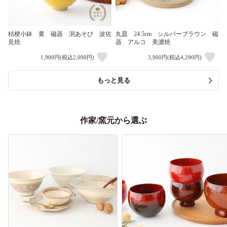
桔梗小鉢 黄 磁器 渕あそび 波佐
丸皿 24.5cm シルバーブラウン 磁
見焼
器 アルコ 美濃焼
1,900円(税込2,090円)
3,900円(税込4,290円)
もっと見る
作家/窯元から選ぶ