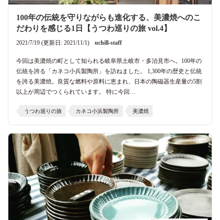
100年の伝統を守りながらも進化する、美濃焼へのこ
だわりを感じる1日【うつわ巡りの旅 vol.4】
2021/7/19 (更新日: 2021/11/1)
uchill-staff
今回は美濃焼の町として知られる岐阜県土岐市・多治見市へ。100年の
伝統を誇る「カネコ小兵製陶所」を訪ねました。 1,300年の歴史と伝統
を誇る美濃焼。良質な燃料や原料に恵まれ、日本の陶磁器生産量の5割
以上が周辺でつくられています。 特に今回…
うつわ巡りの旅
カネコ小浜製陶所
美濃焼