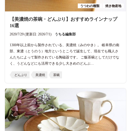
うつわの種類
焼き物産地
【美濃焼の茶碗・どんぶり】おすすめラインナップ
16選
2020/7/29 (更新日: 2026/7/1)
うちる編集部
1300年以上前から製作されている、美濃焼（みのやき）。 岐阜県の南
部、東濃（とうのう）地方というところで誕生して、現在でも職人さ
んたちによって製作されている陶磁器です。 ご飯茶碗としてだけでな
く、うどんなどにも活用できる少し大きめのどんぶ…
どんぶり
美濃焼
茶碗