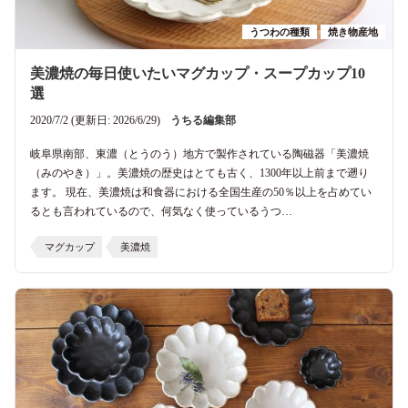
うつわの種類
焼き物産地
美濃焼の毎日使いたいマグカップ・スープカップ10
選
2020/7/2 (更新日: 2026/6/29)
うちる編集部
岐阜県南部、東濃（とうのう）地方で製作されている陶磁器「美濃焼
（みのやき）」。美濃焼の歴史はとても古く、1300年以上前まで遡り
ます。 現在、美濃焼は和食器における全国生産の50％以上を占めてい
るとも言われているので、何気なく使っているうつ…
マグカップ
美濃焼