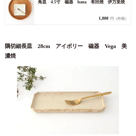
角皿 4.5寸 磁器 hana 有田焼 伊万里焼
1,800
円（外税）
隅切細長皿 28cm アイボリー 磁器 Vega 美
濃焼