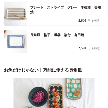
プレート ストライプ グレー 半磁器 美濃
焼
2,600
円（外税）
長角皿 格子 磁器 染付 有田焼
2,520
円（外税）
お魚だけじゃない！万能に使える長角皿