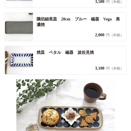
3,500
円（外税）
隅切細長皿 28cm ブルー 磁器 Vega 美
濃焼
2,000
円（外税）
焼皿 ペタル 磁器 波佐見焼
3,100
円（外税）