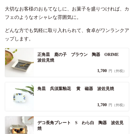
大切なお客様のおもてなしに、お菓子を盛りつければ、カ
フェのようなオシャレな雰囲気に。
どんな方でも気軽に取り入れられて、食卓がワンランクア
ップします。
正角皿 鹿の子 ブラウン 陶器 ORIME
波佐見焼
1,700
円（外税）
角皿 呉須葉釉花 黄 磁器 波佐見焼
1,700
円（外税）
デコ長角プレート S わら白 陶器 波佐見
焼