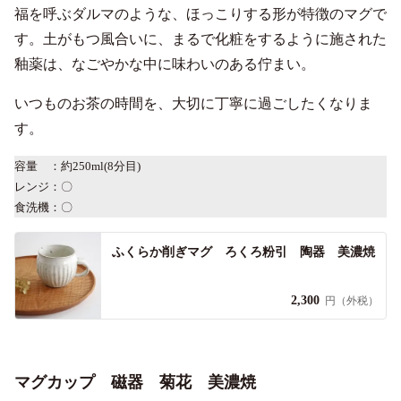
福を呼ぶダルマのような、ほっこりする形が特徴のマグで
す。土がもつ風合いに、まるで化粧をするように施された
釉薬は、なごやかな中に味わいのある佇まい。
いつものお茶の時間を、大切に丁寧に過ごしたくなりま
す。
容量 ：約250ml(8分目)
レンジ：〇
食洗機：〇
ふくらか削ぎマグ ろくろ粉引 陶器 美濃焼
2,300
円（外税）
マグカップ 磁器 菊花 美濃焼