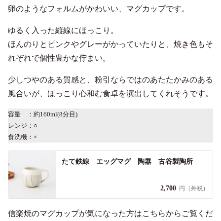
卵のようなフォルムがかわいい、マグカップです。
ゆるく入った縦線にほっこり。
ほんのりとピンクやグレーがかっていたりと、焼き色もそ
れぞれで個性豊かな佇まい。
少しつやのある質感と、粉引ならではのあたたかみのある
風合いが、ほっこり心和む食卓を演出してくれそうです。
容量 ：約160ml(8分目)
レンジ：○
食洗機：×
たて鉄線 エッグマグ 陶器 古谷製陶所
2,700
円（外税）
信楽焼のマグカップが気になった方はこちらからご覧くだ