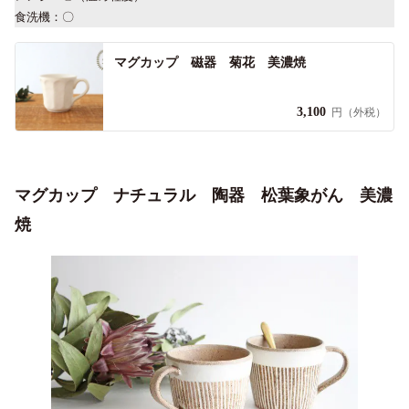
食洗機：〇
マグカップ 磁器 菊花 美濃焼
3,100
円（外税）
マグカップ ナチュラル 陶器 松葉象がん 美濃
焼