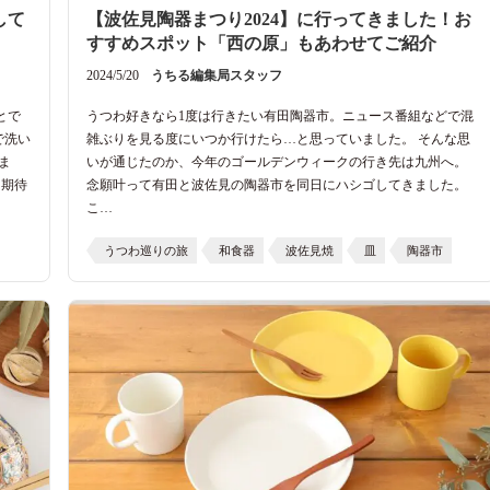
して
【波佐見陶器まつり2024】に行ってきました！お
すすめスポット「西の原」もあわせてご紹介
2024/5/20
うちる編集局スタッフ
とで
うつわ好きなら1度は行きたい有田陶器市。ニュース番組などで混
で洗い
雑ぶりを見る度にいつか行けたら…と思っていました。 そんな思
ま
いが通じたのか、今年のゴールデンウィークの行き先は九州へ。
も期待
念願叶って有田と波佐見の陶器市を同日にハシゴしてきました。
こ…
うつわ巡りの旅
和食器
波佐見焼
皿
陶器市