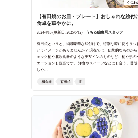
うつわ
【有田焼のお皿・プレート】おしゃれな絵付
食卓を華やかに。
2024/4/16 (更新日: 2025/5/12)
うちる編集局スタッフ
有田焼というと、絢爛豪華な絵付けで、特別な時に使ううつ
いうイメージがありませんか？ 現在では、伝統的なものから
ェック柄や北欧食器のようなデザインのものなど、柄や形の
エーションも豊富です。 洋食やスイーツなどにも合う、普段
しや…
和食器
有田焼
皿