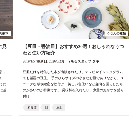
の基本
うつわの種類
に見
【豆皿・醤油皿】おすすめ20選！おしゃれなうつ
わと使い方紹介
2019/1/5 (更新日: 2026/6/23)
うちるスタッフ タキ
思っ
豆皿だけを特集した本が出版されたり、テレビやインスタグラム
よ
でも話題の豆皿。 手のひらサイズの小さなお皿でありながら、ユ
うに
ニークな形や緻密な絵付け、美しい色使いなど趣向を凝らしたも
は基
のが多いのが特徴です。 調味料を入れたり、少量のおかずを盛り
付け…
和食器
皿
豆皿