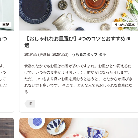
日記
うつわの基本
うつ
【おしゃれなお皿選び】4つのコツとおすすめ20
選
2019/9/9 (更新日: 2026/6/23)
うちるスタッフ タキ
す。
食器のなかでもお皿は出番が多いですよね。お皿ひとつ変えるだ
いつ
けで、いつもの食事がよりおいしく、鮮やかになったりします。
して
ただ、いつもより良いお皿を買おうと思うと、 となかなか選びき
とだ
れない方も多いです。 そこで、どんな人でもおしゃれな食卓にな
る…
皿