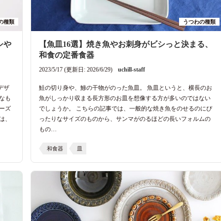
の種類
うつわの種類
シや
【魚皿16選】焼き魚やお刺身がビシっと決まる、
和食の定番食器
2023/5/17 (更新日: 2026/6/29)
uchill-staff
デザ
鮭の切り身や、鯵の干物がのった魚皿。 魚皿というと、横長のお
なも
魚がしっかり収まる長方形のお皿を想像する方が多いのではない
ーズ
でしょうか。 こちらの記事では、一般的な焼き魚をのせるのにぴ
は、
ったりなサイズのものから、サンマがのるほどの長いフォルムの
もの…
和食器
皿