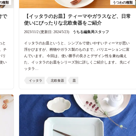
の種類
うつわの種類
けで
【イッタラのお皿】ティーマやガラスなど、日常
使いにぴったりな北欧食器をご紹介
2023/11/2 (更新日: 2024/5/23)
うちる編集局スタッフ
わと
イッタラのお皿というと、シンプルで使いやすいティーマが思い
、チ
浮かびますが、柄物やガラス製のものまで、バリエーションに富
バリ
んでいます。 今回は、使い勝手の良さとデザイン性を兼ね備え
使い
た、イッタラのお皿をシリーズ別に詳しくご紹介します。 先にイ
ッタラ…
イッタラ
北欧食器
皿