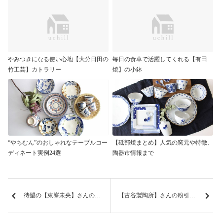
やみつきになる使い心地【大分日田の
毎日の食卓で活躍してくれる【有田
竹工芸】カトラリー
焼】の小鉢
“やちむん”のおしゃれなテーブルコー
【砥部焼まとめ】人気の窯元や特徴、
ディネート実例24選
陶器市情報まで
待望の【東峯未央】さんの呉須シリーズが数量限定で入荷！
【古谷製陶所】さんの粉引きのうつわ、ほか新入荷！