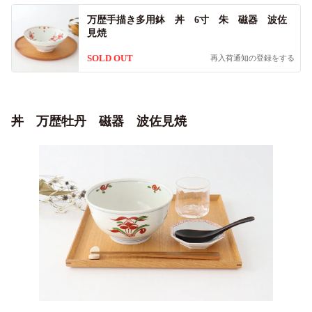
万歴手描き多用鉢 丼 6寸 朱 磁器 波佐
見焼
SOLD OUT
再入荷通知の登録をする
丼 万歴牡丹 磁器 波佐見焼