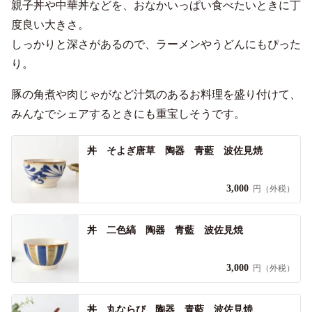
親子丼や中華丼などを、おなかいっぱい食べたいときに丁
度良い大きさ。
しっかりと深さがあるので、ラーメンやうどんにもぴった
り。
豚の角煮や肉じゃがなど汁気のあるお料理を盛り付けて、
みんなでシェアするときにも重宝しそうです。
丼 そよぎ唐草 陶器 青藍 波佐見焼
3,000
円（外税）
丼 二色縞 陶器 青藍 波佐見焼
3,000
円（外税）
丼 丸ならび 陶器 青藍 波佐見焼