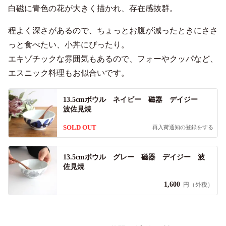
白磁に青色の花が大きく描かれ、存在感抜群。
程よく深さがあるので、ちょっとお腹が減ったときにささ
っと食べたい、小丼にぴったり。
エキゾチックな雰囲気もあるので、フォーやクッパなど、
エスニック料理もお似合いです。
13.5cmボウル ネイビー 磁器 デイジー
波佐見焼
SOLD OUT
再入荷通知の登録をする
13.5cmボウル グレー 磁器 デイジー 波
佐見焼
1,600
円（外税）