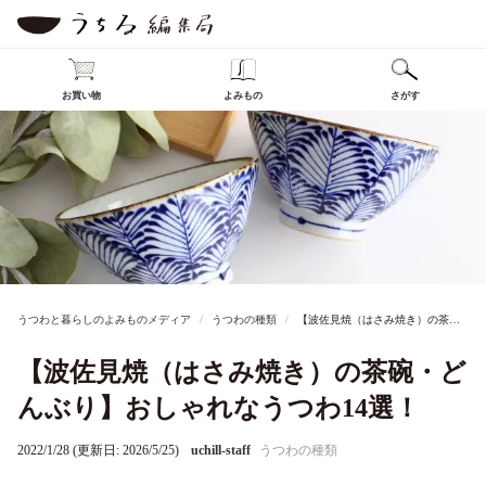
お買い物
よみもの
さがす
うつわと暮らしのよみものメディア
うつわの種類
【波佐見焼（はさみ焼き）の茶碗・どんぶり】おしゃれなうつわ14選！
【波佐見焼（はさみ焼き）の茶碗・ど
んぶり】おしゃれなうつわ14選！
2022/1/28 (更新日: 2026/5/25)
uchill-staff
うつわの種類