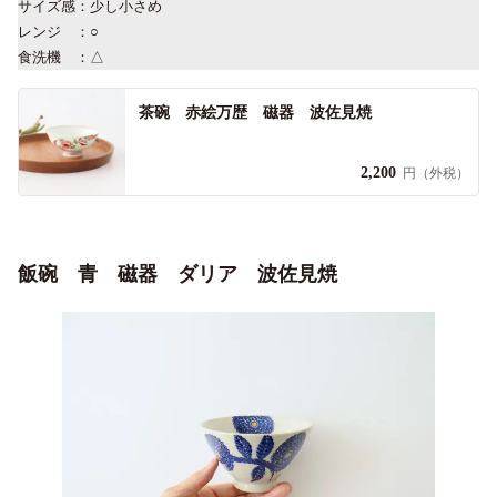
サイズ感：少し小さめ
レンジ ：○
食洗機 ：△
茶碗 赤絵万歴 磁器 波佐見焼
2,200
円（外税）
飯碗 青 磁器 ダリア 波佐見焼