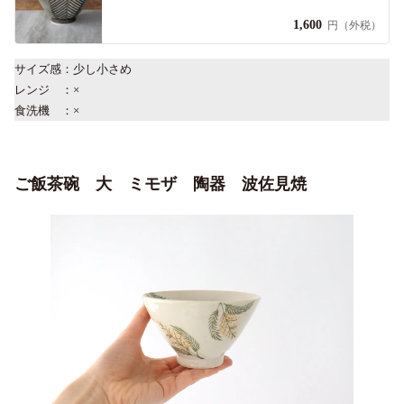
1,600
円（外税）
サイズ感：少し小さめ
レンジ ：×
食洗機 ：×
ご飯茶碗 大 ミモザ 陶器 波佐見焼