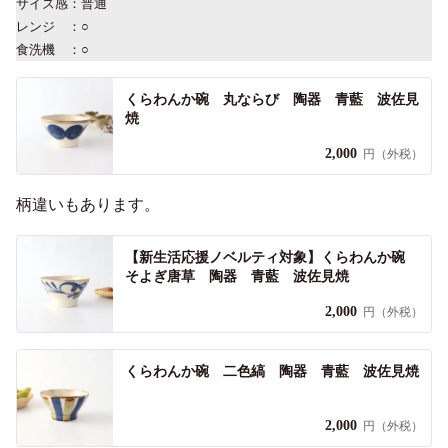
サイズ感：普通
レンジ ：○
食洗機 ：○
くらわんか碗 丸ならび 陶器 青藍 波佐見
焼
2,000
円（外税）
柄違いもあります。
【新生活応援ノベルティ対象】くらわんか碗
そよぎ唐草 陶器 青藍 波佐見焼
2,000
円（外税）
くらわんか碗 二色縞 陶器 青藍 波佐見焼
2,000
円（外税）