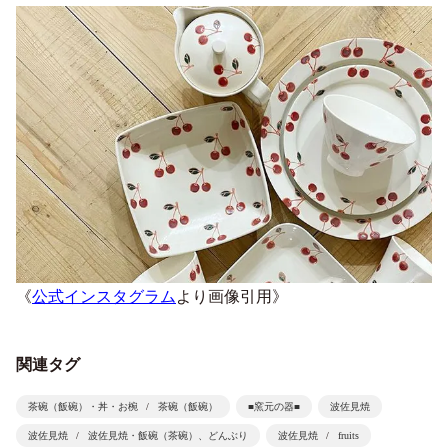
《
公式インスタグラム
より画像引用》
関連タグ
茶碗（飯碗）・丼・お椀
茶碗（飯碗）
■窯元の器■
波佐見焼
波佐見焼
波佐見焼・飯碗（茶碗）、どんぶり
波佐見焼
fruits