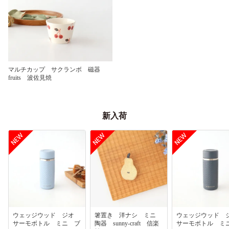
マルチカップ サクランボ 磁器
fruits 波佐見焼
新入荷
ウェッジウッド ジオ
箸置き 洋ナシ ミニ
ウェッジウッド
サーモボトル ミニ ブ
陶器 sunny-craft 信楽
サーモボトル ミ