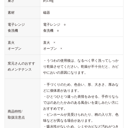
重さ
約156g
素材
磁器
電子レンジ
電子レンジ ○
食洗機
食洗機 ○
直火
直火 ×
オーブン
オーブン ×
・うつわの使用後は、なるべく早く洗ってしっか
窯元さんのおすす
り乾燥させてください。乾燥が不十分だと、カビ
めメンテナンス
やにおいの原因になります。
・手づくりのため、色合い、形、大きさ、厚みな
どに個体差があります。
・ひとつひとつ違った表情をみせる、手作りなら
ではのあたたかみのある風合いを楽しみたい方に
おすすめです。
商品特性/
・ピンホールが見受けられたり、柄の入り方、色
取扱注意点
味などが異なる場合があります。
・吸水性がないため、シミやカビなど汚れがつき