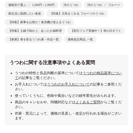
価格別で選ぶ
1,000円～1,999円
洋のうつわ
洋のうつわ
フルーツ
新生活に新調したい食器
【特集】元気をくれる フルーツのうつわ
【特集】家事をお助け！食洗機が使えるうつわ
【特集】土鍋で味わう、あったか鍋料理
【割引フェア実施中！】母の日ギフト
【春展】春を彩るうつわ展－作品一覧
価格改定商品_一覧
うつわに関する注意事項やよくある質問
うつわの特性と良品判断の基準については
うつわの検品基準につい
て
の記事をご覧ください。
お手入れについては
うつわのお手入れについて
の記事をご参照くだ
さい。
使っていくうちに、色味や風合いなどの経年変化がみられます。
商品のキャンセルや、同梱対応などは
よくあるご質問
からご覧くだ
さい。
作家・窯元によって、価格の見直し・改定が行われる場合がござい
ます。