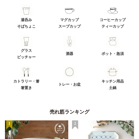
湯呑み
マグカップ
コーヒーカップ
そばちょこ
スープカップ
ティーカップ
グラス
酒器
ポット・急須
ピッチャー
カトラリー・箸
キッチン用品
トレー・お盆
箸置き
土鍋
売れ筋ランキング
1
2