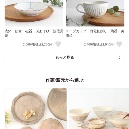
浅鉢 筋青 磁器 渕あそび 波佐見
スープカップ 白化粧削り 陶器 美
焼
濃焼
2,000円(税込2,200円)
2,400円(税込2,640円)
もっと見る
作家/窯元から選ぶ