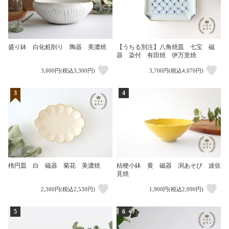
盛り鉢 白化粧削り 陶器 美濃焼
【うちる別注】八角焼皿 七宝 磁
器 染付 有田焼 伊万里焼
3,000円(税込3,300円)
3,700円(税込4,070円)
3
4
楕円皿 白 磁器 菊花 美濃焼
桔梗小鉢 黄 磁器 渕あそび 波佐
見焼
2,300円(税込2,530円)
1,900円(税込2,090円)
5
6