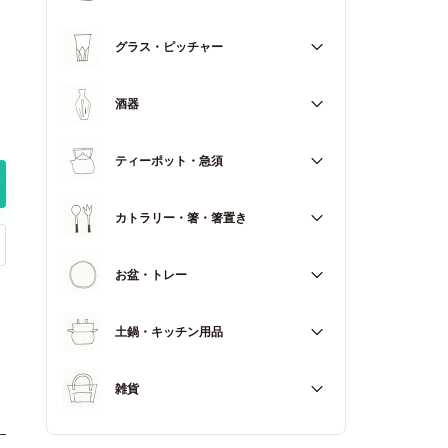
マグカップ
すべて
グラス・ピッチャー
スープカップ
すべて
酒器
すべて
ティーポット・急須
徳利（とっくり）
すべて
カトラリー・箸・箸置き
お猪口（おちょこ）
その他
すべて
お盆・トレー
カトラリー
すべて
土鍋・キッチン用品
箸
箸置き
すべて
雑貨
土鍋
すべて