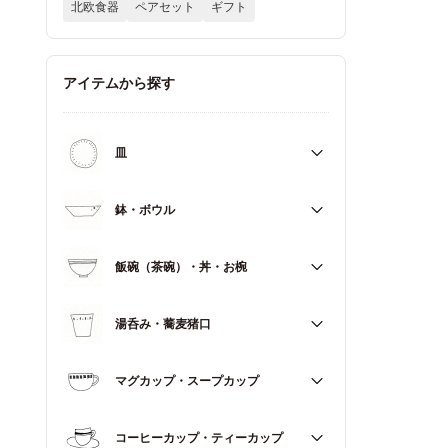
北欧食器
ペアセット
ギフト
アイテムから探す
皿
すべて
鉢・ボウル
大皿（21cm～）
すべて
飯碗（茶碗）・丼・お椀
取皿・中皿（15～20cm）
大鉢（18cm～）
豆皿・小皿（～14cm）
すべて
湯呑み・蕎麦猪口
中鉢（13～17cm）
角皿
飯碗（茶碗）
小鉢（～12cm）
すべて
マグカップ・スープカップ
丼（どんぶり）
蓋もの
湯呑み
お椀
すべて
コーヒーカップ・ティーカップ
蕎麦猪口（そばちょこ）