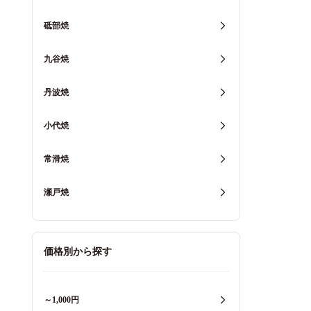
砥部焼
九谷焼
丹波焼
小代焼
常滑焼
瀬戸焼
価格別から探す
～1,000円