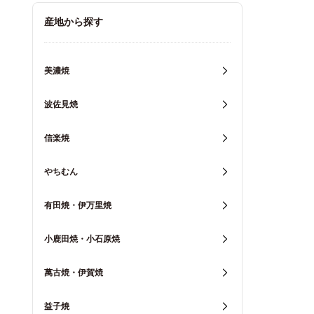
キッチン用品
産地から探す
重箱・弁当箱
美濃焼
波佐見焼
信楽焼
やちむん
有田焼・伊万里焼
小鹿田焼・小石原焼
萬古焼・伊賀焼
益子焼