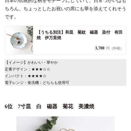
日本の伝統的な柄をモチーフにしていて、日常づかいはも
ちろん、ちょっとしたお祝いの席にも華を添えてくれそう
です。
【うちる別注】和皿 菊紋 磁器 染付 有田
焼 伊万里焼
3,700
円（外税）
【イメージ】かわいい・華やか
定番デザイン：★★★☆☆
インパクト：★★★★☆
電子レンジ・食洗機：どちらも使用可
6位 7寸皿 白 磁器 菊花 美濃焼