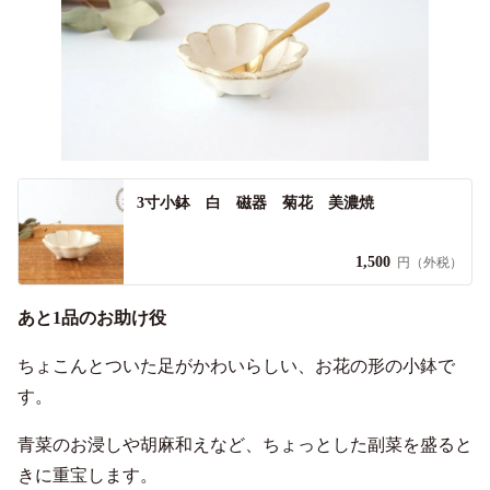
3寸小鉢 白 磁器 菊花 美濃焼
1,500
円（外税）
あと1品のお助け役
ちょこんとついた足がかわいらしい、お花の形の小鉢で
す。
青菜のお浸しや胡麻和えなど、ちょっとした副菜を盛ると
きに重宝します。