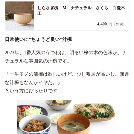
しらさぎ椀 M ナチュラル さくら 白鷺木
工
4,400
円（外税）
日常使いに”ちょうど良い”汁椀
2023年、1番人気のうつわは、明るい桜の木の色味が、ナ
チュラルな雰囲気の汁椀です。
「一生モノの漆椀は欲しいけど、少し敷居が高いし、無難
な汁椀もなんかイヤだ。」
という方にぴったりです。