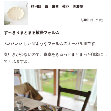
楕円皿 白 磁器 菊花 美濃焼
2,300
円（外税）
すっきりまとまる横長フォルム
ふわふわとした雲ようなフォルムのオーバル皿です。
奥行きが少ないので、食卓をきゅっとまとまった印象にし
てくれますよ。