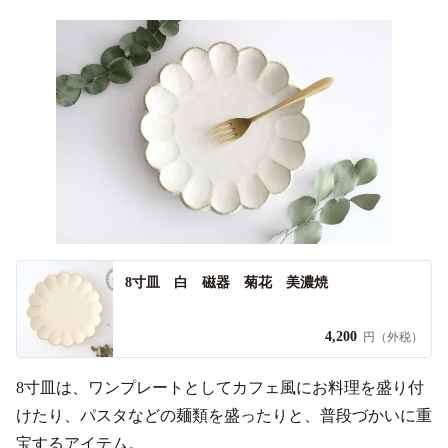
8寸皿 白 磁器 菊花 美濃焼
4,200
円（外税）
8寸皿は、ワンプレートとしてカフェ風にお料理を盛り付
けたり、パスタなどの麺類を盛ったりと、普段づかいに重
宝するアイテム。