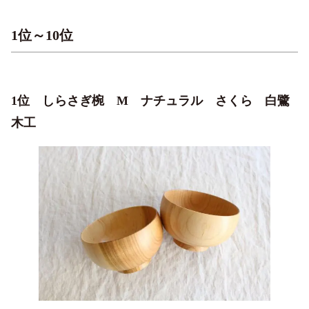
1位～10位
1位 しらさぎ椀 M ナチュラル さくら 白鷺
木工