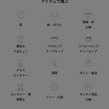
アイテムで選ぶ
茶碗・丼
皿
鉢・ボウル
お椀
湯呑み
マグカップ
コーヒーカップ
そばちょこ
スープカップ
ティーカップ
グラス
酒器
ポット・急須
ピッチャー
カトラリー・箸
キッチン用品
トレー・お盆
箸置き
土鍋