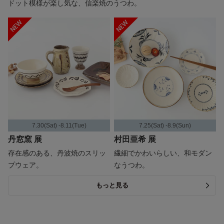
ドット模様が楽し気な、信楽焼のうつわ。
7.30(Sat) -8.11(Tue)
7.25(Sat) -8.9(Sun)
丹窓窯 展
村田亜希 展
存在感のある、丹波焼のスリッ
繊細でかわいらしい、和モダン
プウェア。
なうつわ。
もっと見る