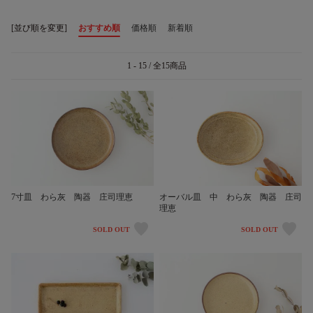
[並び順を変更]
おすすめ順
価格順
新着順
1 - 15 / 全15商品
7寸皿 わら灰 陶器 庄司理恵
オーバル皿 中 わら灰 陶器 庄司
理恵
SOLD OUT
SOLD OUT