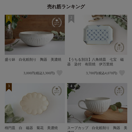
売れ筋ランキング
1
2
盛り鉢 白化粧削り 陶器 美濃焼
【うちる別注】八角焼皿 七宝 磁
器 染付 有田焼 伊万里焼
3,000円(税込3,300円)
3,700円(税込4,070円)
3
4
楕円皿 白 磁器 菊花 美濃焼
スープカップ 白化粧削り 陶器 美