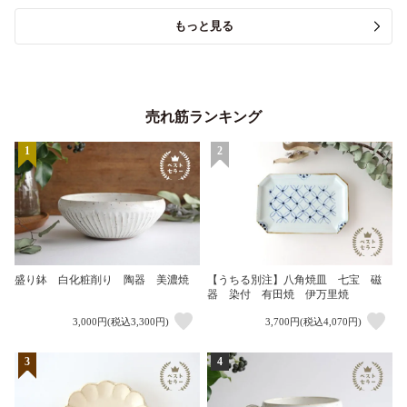
もっと見る
売れ筋ランキング
1
2
盛り鉢 白化粧削り 陶器 美濃焼
【うちる別注】八角焼皿 七宝 磁
器 染付 有田焼 伊万里焼
3,000円(税込3,300円)
3,700円(税込4,070円)
3
4