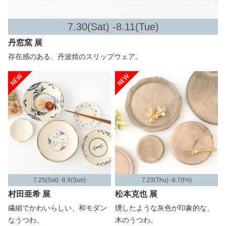
7.30(Sat) -8.11(Tue)
丹窓窯 展
存在感のある、丹波焼のスリップウェア。
7.25(Sat) -8.9(Sun)
7.23(Thu) -8.7(Fri)
村田亜希 展
松本克也 展
繊細でかわいらしい、和モダン
燻したような灰色が印象的な、
なうつわ。
木のうつわ。