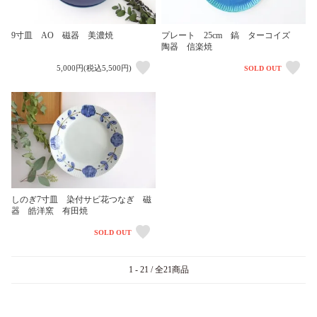
プレート 25cm 鎬 ターコイズ
9寸皿 AO 磁器 美濃焼
陶器 信楽焼
5,000円(税込5,500円)
SOLD OUT
しのぎ7寸皿 染付サビ花つなぎ 磁
器 皓洋窯 有田焼
SOLD OUT
1 - 21 / 全21商品