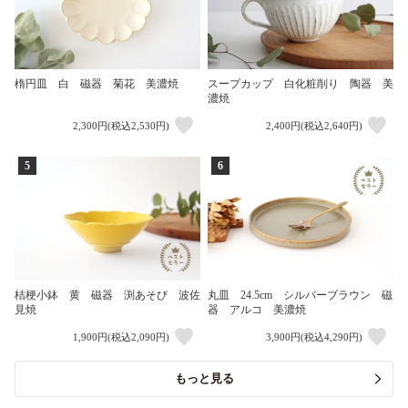
楕円皿 白 磁器 菊花 美濃焼
スープカップ 白化粧削り 陶器 美
濃焼
2,300円(税込2,530円)
2,400円(税込2,640円)
5
6
桔梗小鉢 黄 磁器 渕あそび 波佐
丸皿 24.5cm シルバーブラウン 磁
見焼
器 アルコ 美濃焼
1,900円(税込2,090円)
3,900円(税込4,290円)
もっと見る