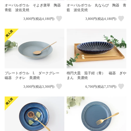
オーバルボウル そよぎ唐草 陶器
オーバルボウル 丸ならび 陶器 青
青藍 波佐見焼
藍 波佐見焼
3,800円(税込4,180円)
3,800円(税込4,180円)
楕円大皿 茄子紺（青） 磁器 ぎや
プレートボウル L ダークグレー
まん 美濃焼
磁器 クオレ 美濃焼
3,000円(税込3,300円)
6,700円(税込7,370円)