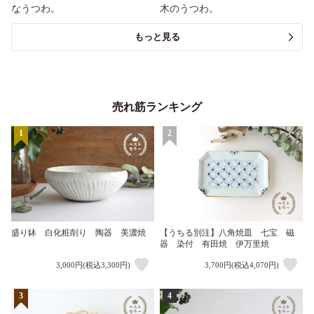
なうつわ。
木のうつわ。
もっと見る
売れ筋ランキング
1
2
盛り鉢 白化粧削り 陶器 美濃焼
【うちる別注】八角焼皿 七宝 磁
器 染付 有田焼 伊万里焼
3,000円(税込3,300円)
3,700円(税込4,070円)
3
4