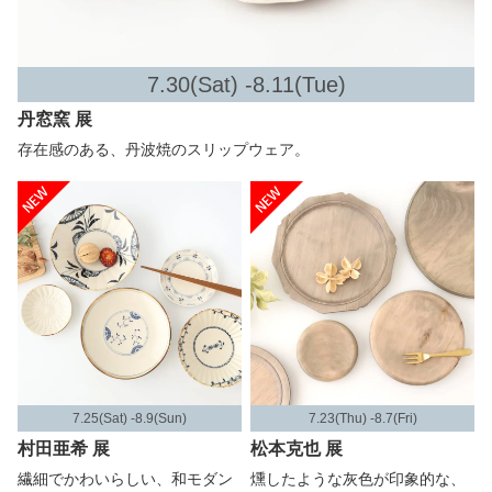
7.30(Sat) -8.11(Tue)
丹窓窯 展
存在感のある、丹波焼のスリップウェア。
7.25(Sat) -8.9(Sun)
7.23(Thu) -8.7(Fri)
村田亜希 展
松本克也 展
繊細でかわいらしい、和モダン
燻したような灰色が印象的な、