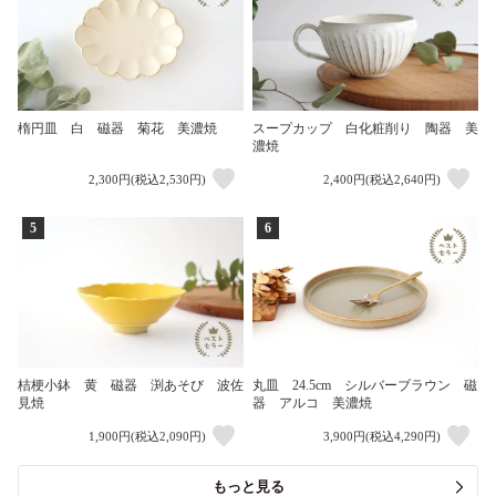
楕円皿 白 磁器 菊花 美濃焼
スープカップ 白化粧削り 陶器 美
濃焼
2,300円(税込2,530円)
2,400円(税込2,640円)
5
6
桔梗小鉢 黄 磁器 渕あそび 波佐
丸皿 24.5cm シルバーブラウン 磁
見焼
器 アルコ 美濃焼
1,900円(税込2,090円)
3,900円(税込4,290円)
もっと見る