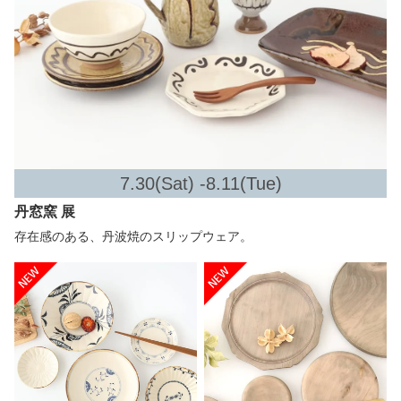
7.30(Sat) -8.11(Tue)
丹窓窯 展
存在感のある、丹波焼のスリップウェア。