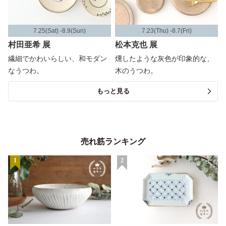
7.25(Sat) -8.9(Sun)
7.23(Thu) -8.7(Fri)
村田亜希 展
松本克也 展
繊細でかわいらしい、和モダン
燻したような灰色が印象的な、
なうつわ。
木のうつわ。
もっと見る
売れ筋ランキング
1
2