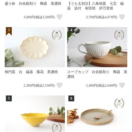
盛り鉢 白化粧削り 陶器 美濃焼
【うちる別注】八角焼皿 七宝 磁
器 染付 有田焼 伊万里焼
3,000円(税込3,300円)
3,700円(税込4,070円)
3
4
楕円皿 白 磁器 菊花 美濃焼
スープカップ 白化粧削り 陶器 美
濃焼
2,300円(税込2,530円)
2,400円(税込2,640円)
5
6