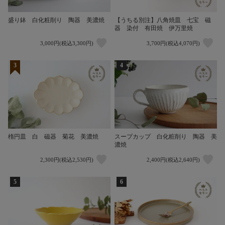
盛り鉢 白化粧削り 陶器 美濃焼
【うちる別注】八角焼皿 七宝 磁
器 染付 有田焼 伊万里焼
3,000円(税込3,300円)
3,700円(税込4,070円)
3
4
楕円皿 白 磁器 菊花 美濃焼
スープカップ 白化粧削り 陶器 美
濃焼
2,300円(税込2,530円)
2,400円(税込2,640円)
5
6