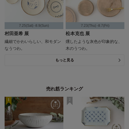
7.25(Sat) -8.9(Sun)
7.23(Thu) -8.7(Fri)
村田亜希 展
松本克也 展
繊細でかわいらしい、和モダン
燻したような灰色が印象的な、
なうつわ。
木のうつわ。
もっと見る
売れ筋ランキング
1
2