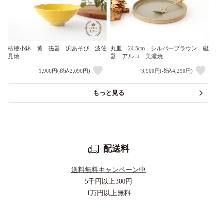
桔梗小鉢 黄 磁器 渕あそび 波佐
丸皿 24.5cm シルバーブラウン 磁
見焼
器 アルコ 美濃焼
1,900円(税込2,090円)
3,900円(税込4,290円)
もっと見る
配送料
送料無料キャンペーン中
5千円以上
300円
1万円以上
無料