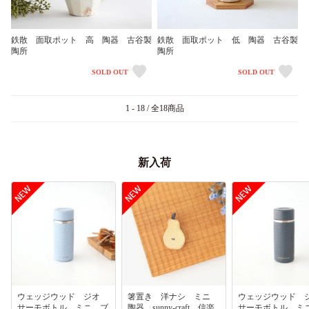
鉄散 面取ポット 高 陶器 古谷製
鉄散 面取ポット 低 陶器 古谷製
陶所
陶所
SOLD OUT
SOLD OUT
1 - 18 / 全18商品
新入荷
ウェッジウッド ジオ
箸置き 洋ナシ ミニ
ウェッジウッド
サーモボトル ミニ ブ
陶器 sunny-craft 信楽
サーモボトル ミ