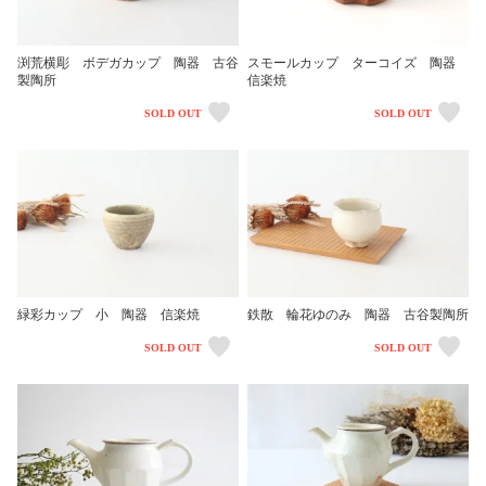
渕荒横彫 ボデガカップ 陶器 古谷
スモールカップ ターコイズ 陶器
製陶所
信楽焼
SOLD OUT
SOLD OUT
緑彩カップ 小 陶器 信楽焼
鉄散 輪花ゆのみ 陶器 古谷製陶所
SOLD OUT
SOLD OUT