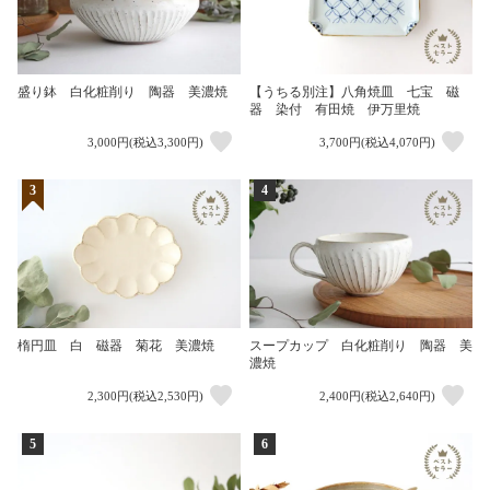
盛り鉢 白化粧削り 陶器 美濃焼
【うちる別注】八角焼皿 七宝 磁
器 染付 有田焼 伊万里焼
3,000円(税込3,300円)
3,700円(税込4,070円)
3
4
楕円皿 白 磁器 菊花 美濃焼
スープカップ 白化粧削り 陶器 美
濃焼
2,300円(税込2,530円)
2,400円(税込2,640円)
5
6