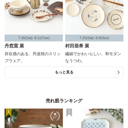
7.30(Sat) -8.11(Tue)
7.25(Sat) -8.9(Sun)
丹窓窯 展
村田亜希 展
存在感のある、丹波焼のスリッ
繊細でかわいらしい、和モダン
プウェア。
なうつわ。
もっと見る
売れ筋ランキング
1
2