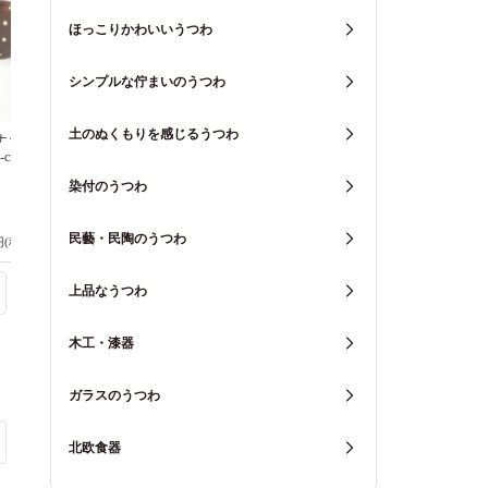
ほっこりかわいいうつわ
シンプルな佇まいのうつわ
土のぬくもりを感じるうつわ
 ナッツドット
ウェッジウッド ジオ サ
ウェッジウッド ジオ 蓋
-craft 信楽焼
ーモボトル ミニ セージ
付ドリンクタンブラー セ
グリーン ステンレス
ージグリーン ステンレ
染付のうつわ
WEDGWOOD
ス WEDGWOOD
民藝・民陶のうつわ
円(税込990円)
6,000円(税込6,600円)
6,500円(税込7,150円)
上品なうつわ
木工・漆器
ガラスのうつわ
北欧食器