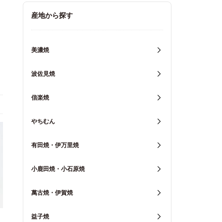
キッチン用品
産地から探す
重箱・弁当箱
美濃焼
波佐見焼
信楽焼
やちむん
有田焼・伊万里焼
小鹿田焼・小石原焼
萬古焼・伊賀焼
益子焼