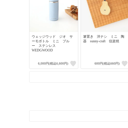
ウェッジウッド ジオ サ
箸置き 洋ナシ ミニ 陶
ーモボトル ミニ ブル
器 sunny-craft 信楽焼
ー ステンレス
WEDGWOOD
6,000円(税込6,600円)
600円(税込660円)