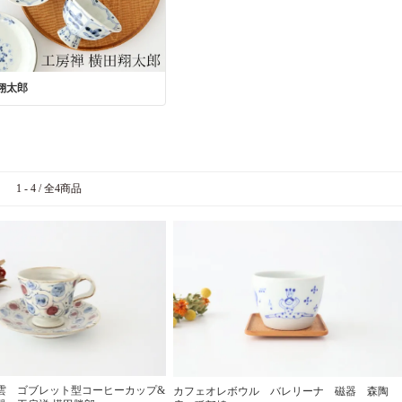
翔太郎
1 - 4 / 全4商品
雲 ゴブレット型コーヒーカップ&
カフェオレボウル バレリーナ 磁器 森陶