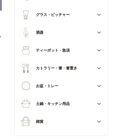
マグカップ
すべて
グラス・ピッチャー
スープカップ
すべて
酒器
い
すべて
ティーポット・急須
徳利（とっくり）
すべて
カトラリー・箸・箸置き
お猪口（おちょこ）
その他
すべて
お盆・トレー
カトラリー
すべて
土鍋・キッチン用品
箸
箸置き
すべて
雑貨
土鍋
すべて