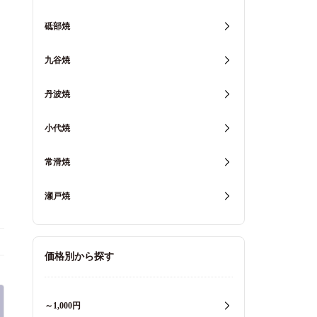
砥部焼
九谷焼
丹波焼
小代焼
常滑焼
瀬戸焼
価格別から探す
～1,000円