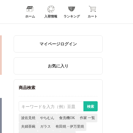
ホーム
入荷情報
ランキング
カート
マイページログイン
お気に入り
商品検索
波佐見焼
やちむん
食洗機OK
作家 一覧
夫婦茶碗
ガラス
有田焼・伊万里焼