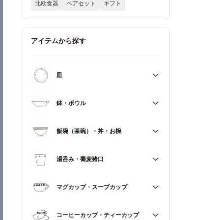
北欧食器
ペアセット
ギフト
アイテムから探す
皿
すべて
鉢・ボウル
大皿（21cm～）
すべて
飯碗（茶碗）・丼・お椀
取皿・中皿（15～20cm）
大鉢（18cm～）
豆皿・小皿（～14cm）
すべて
湯呑み・蕎麦猪口
中鉢（13～17cm）
角皿
飯碗（茶碗）
小鉢（～12cm）
すべて
マグカップ・スープカップ
丼（どんぶり）
蓋もの
湯呑み
お椀
すべて
コーヒーカップ・ティーカップ
蕎麦猪口（そばちょこ）