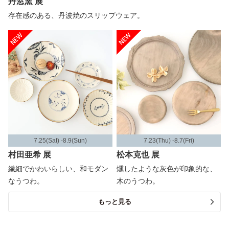
丹窓窯 展
存在感のある、丹波焼のスリップウェア。
7.25(Sat) -8.9(Sun)
7.23(Thu) -8.7(Fri)
村田亜希 展
松本克也 展
繊細でかわいらしい、和モダン
燻したような灰色が印象的な、
なうつわ。
木のうつわ。
もっと見る