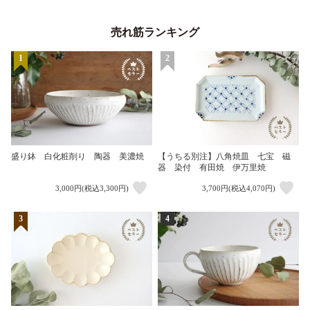
売れ筋ランキング
1
2
盛り鉢 白化粧削り 陶器 美濃焼
【うちる別注】八角焼皿 七宝 磁
器 染付 有田焼 伊万里焼
3,000円(税込3,300円)
3,700円(税込4,070円)
3
4