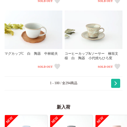
SOLD OUT
SOLD OUT
マグカップC 白 陶器 中林範夫
コーヒーカップ&ソーサー 檜垣文
様 白 陶器 小代焼ちひろ窯
SOLD OUT
SOLD OUT
1 - 100 / 全294商品
新入荷