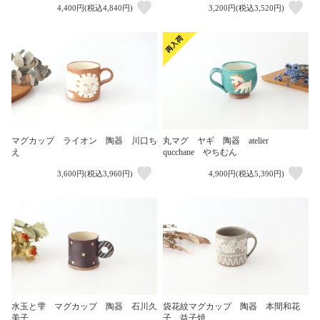
4,400円(税込4,840円)
3,200円(税込3,520円)
マグカップ ライオン 陶器 川口ち
丸マグ ヤギ 陶器 atelier
え
qucchane やちむん
3,600円(税込3,960円)
4,900円(税込5,390円)
水玉と雫 マグカップ 陶器 石川久
袋花紋マグカップ 陶器 本間和花
美子
子 益子焼