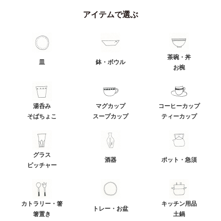
アイテムで選ぶ
茶碗・丼
皿
鉢・ボウル
お椀
湯呑み
マグカップ
コーヒーカップ
そばちょこ
スープカップ
ティーカップ
グラス
酒器
ポット・急須
ピッチャー
カトラリー・箸
キッチン用品
トレー・お盆
箸置き
土鍋