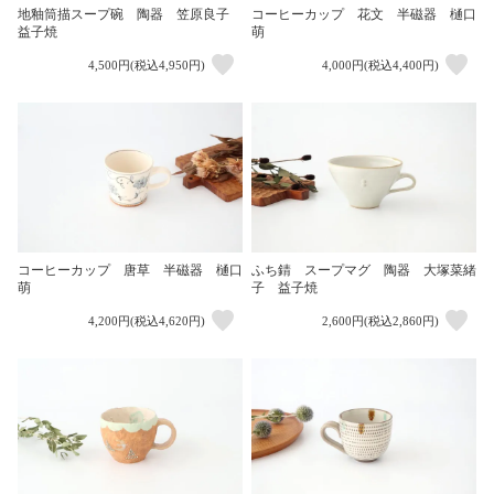
地釉筒描スープ碗 陶器 笠原良子
コーヒーカップ 花文 半磁器 樋口
益子焼
萌
4,500円(税込4,950円)
4,000円(税込4,400円)
コーヒーカップ 唐草 半磁器 樋口
ふち錆 スープマグ 陶器 大塚菜緒
萌
子 益子焼
4,200円(税込4,620円)
2,600円(税込2,860円)