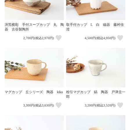
渕荒横彫 手付スープカップ 丸 陶
取手付カップ L 白 磁器 藤村佳
器 古谷製陶所
澄
2,700円(税込2,970円)
4,500円(税込4,950円)
マグカップ 丘シリーズ 陶器 kiku
粉引マグカップ 鎬 陶器 戸津圭一
郎
3,300円(税込3,630円)
3,200円(税込3,520円)