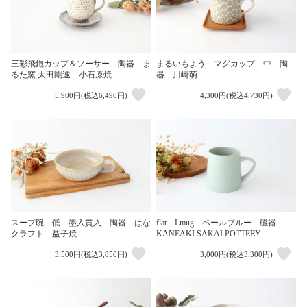
まるいもよう マグカップ 中 陶
三彩飛鉋カップ＆ソーサー 陶器 ま
器 川崎萌
るた窯 太田剛速 小石原焼
5,900円(税込6,490円)
4,300円(税込4,730円)
flat Lmug ペールブルー 磁器
スープ碗 低 墨入貫入 陶器 はな
KANEAKI SAKAI POTTERY
クラフト 益子焼
3,500円(税込3,850円)
3,000円(税込3,300円)