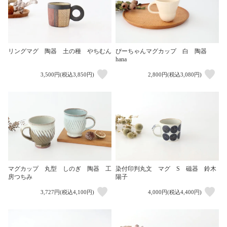
リングマグ 陶器 土の種 やちむん
ぴーちゃんマグカップ 白 陶器
hana
3,500円(税込3,850円)
2,800円(税込3,080円)
マグカップ 丸型 しのぎ 陶器 工
染付印判丸文 マグ S 磁器 鈴木
房つちみ
陽子
3,727円(税込4,100円)
4,000円(税込4,400円)