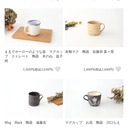
まるでホーローのような器 マグカッ
灰釉マグ 陶器 佐藤崇 葉々窯
プ ストレート 陶器 木のね 益子
焼
3,300円(税込3,630円)
2,400円(税込2,640円)
Mug Black 陶器 遠藤岳
マグカップ お花 陶器 川口ちえ