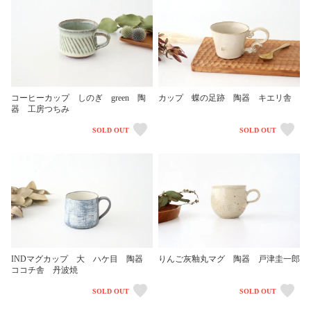
コーヒーカップ しのぎ green 陶
カップ 蝶の足跡 陶器 キエリ舎
器 工房つちみ
SOLD OUT
SOLD OUT
INDマグカップ 大 ハケ目 陶器
りんご灰釉丸マグ 陶器 戸津圭一郎
ココチ舎 丹波焼
SOLD OUT
SOLD OUT