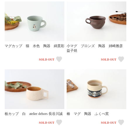
マグカップ 猫 水色 陶器 綿貫彩
小マグ ブロンズ 陶器 姉崎雅彦
益子焼
SOLD OUT
SOLD OUT
栃カップ 白 atelier dehors 長谷川誠
椿 マグ 陶器 ふくべ窯
SOLD OUT
SOLD OUT