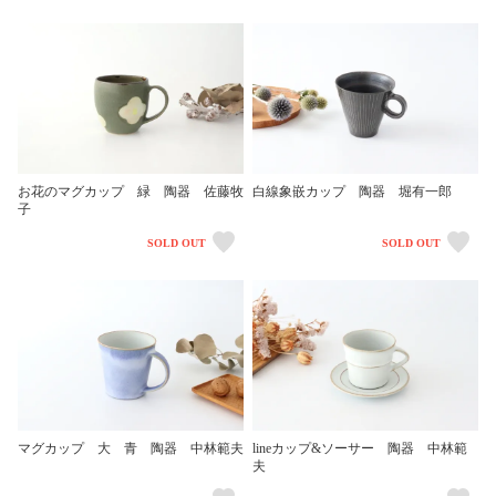
お花のマグカップ 緑 陶器 佐藤牧
白線象嵌カップ 陶器 堀有一郎
子
SOLD OUT
SOLD OUT
マグカップ 大 青 陶器 中林範夫
lineカップ&ソーサー 陶器 中林範
夫