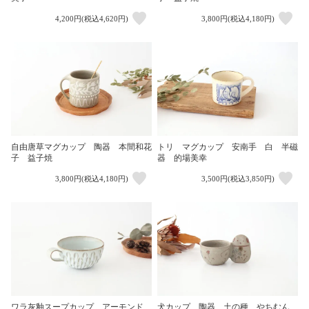
4,200円(税込4,620円)
3,800円(税込4,180円)
自由唐草マグカップ 陶器 本間和花
トリ マグカップ 安南手 白 半磁
子 益子焼
器 的場美幸
3,800円(税込4,180円)
3,500円(税込3,850円)
ワラ灰釉スープカップ アーモンド
犬カップ 陶器 土の種 やちむん