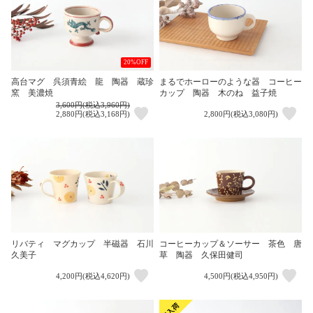
20%OFF
高台マグ 呉須青絵 龍 陶器 蔵珍
まるでホーローのような器 コーヒー
窯 美濃焼
カップ 陶器 木のね 益子焼
3,600円(税込3,960円)
2,880円(税込3,168円)
2,800円(税込3,080円)
リバティ マグカップ 半磁器 石川
コーヒーカップ＆ソーサー 茶色 唐
久美子
草 陶器 久保田健司
4,200円(税込4,620円)
4,500円(税込4,950円)