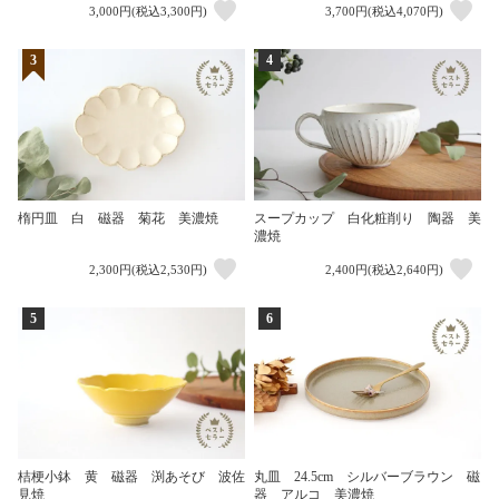
3,000円(税込3,300円)
3,700円(税込4,070円)
3
4
楕円皿 白 磁器 菊花 美濃焼
スープカップ 白化粧削り 陶器 美
濃焼
2,300円(税込2,530円)
2,400円(税込2,640円)
5
6
桔梗小鉢 黄 磁器 渕あそび 波佐
丸皿 24.5cm シルバーブラウン 磁
見焼
器 アルコ 美濃焼