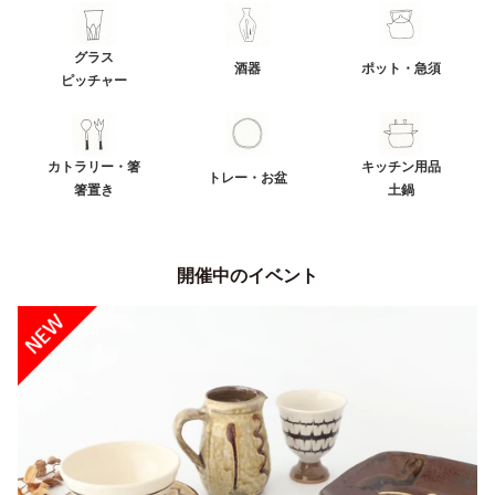
グラス
酒器
ポット・急須
ピッチャー
カトラリー・箸
キッチン用品
トレー・お盆
箸置き
土鍋
開催中のイベント