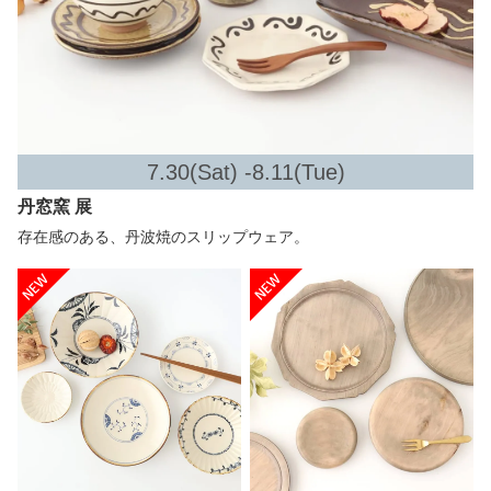
7.30(Sat) -8.11(Tue)
丹窓窯 展
存在感のある、丹波焼のスリップウェア。