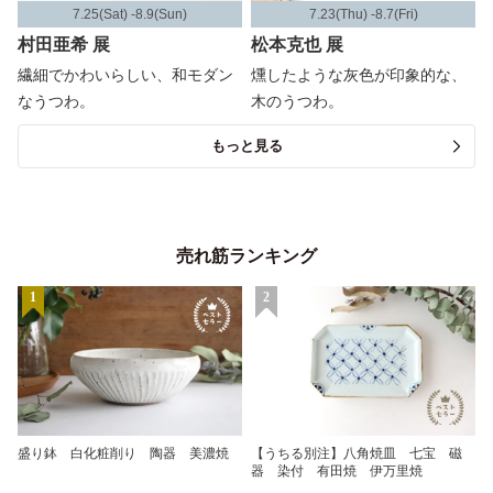
7.25(Sat) -8.9(Sun)
7.23(Thu) -8.7(Fri)
村田亜希 展
松本克也 展
繊細でかわいらしい、和モダン
燻したような灰色が印象的な、
なうつわ。
木のうつわ。
もっと見る
売れ筋ランキング
1
2
盛り鉢 白化粧削り 陶器 美濃焼
【うちる別注】八角焼皿 七宝 磁
器 染付 有田焼 伊万里焼