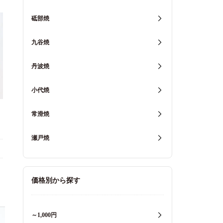
砥部焼
九谷焼
丹波焼
小代焼
常滑焼
瀬戸焼
価格別から探す
～1,000円