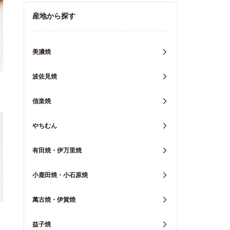
キッチン用品
産地から探す
重箱・弁当箱
美濃焼
波佐見焼
信楽焼
やちむん
有田焼・伊万里焼
小鹿田焼・小石原焼
萬古焼・伊賀焼
益子焼