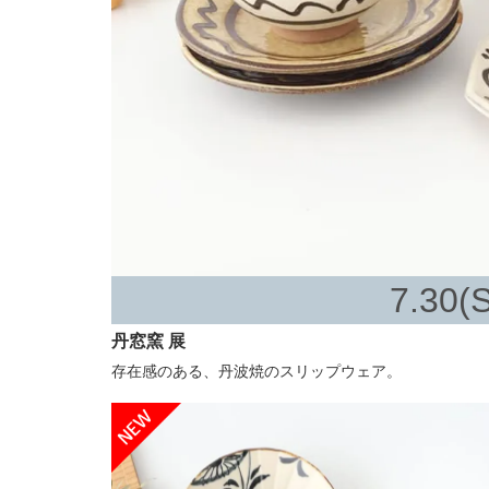
7.30(S
丹窓窯 展
存在感のある、丹波焼のスリップウェア。