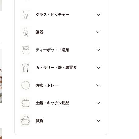
マグカップ
すべて
グラス・ピッチャー
スープカップ
すべて
酒器
すべて
ティーポット・急須
徳利（とっくり）
すべて
カトラリー・箸・箸置き
お猪口（おちょこ）
その他
すべて
お盆・トレー
カトラリー
すべて
土鍋・キッチン用品
箸
箸置き
すべて
雑貨
土鍋
すべて