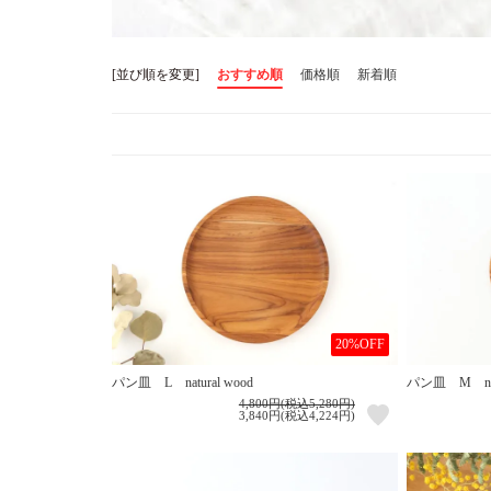
[並び順を変更]
おすすめ順
価格順
新着順
20%OFF
パン皿 L natural wood
パン皿 M natu
4,800円(税込5,280円)
3,840円(税込4,224円)