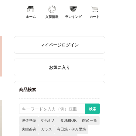
ホーム
入荷情報
ランキング
カート
マイページログイン
お気に入り
商品検索
波佐見焼
やちむん
食洗機OK
作家 一覧
夫婦茶碗
ガラス
有田焼・伊万里焼