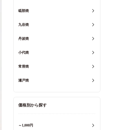
砥部焼
九谷焼
丹波焼
小代焼
常滑焼
瀬戸焼
価格別から探す
～1,000円