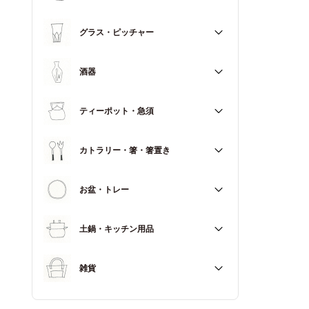
マグカップ
すべて
グラス・ピッチャー
スープカップ
すべて
酒器
すべて
ティーポット・急須
徳利（とっくり）
すべて
カトラリー・箸・箸置き
お猪口（おちょこ）
その他
すべて
お盆・トレー
カトラリー
すべて
土鍋・キッチン用品
箸
箸置き
すべて
雑貨
土鍋
すべて