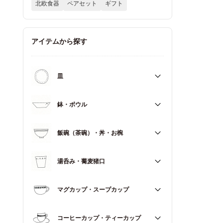
北欧食器
ペアセット
ギフト
アイテムから探す
皿
すべて
鉢・ボウル
大皿（21cm～）
すべて
飯碗（茶碗）・丼・お椀
取皿・中皿（15～20cm）
大鉢（18cm～）
豆皿・小皿（～14cm）
すべて
湯呑み・蕎麦猪口
中鉢（13～17cm）
角皿
飯碗（茶碗）
小鉢（～12cm）
すべて
マグカップ・スープカップ
丼（どんぶり）
蓋もの
湯呑み
お椀
すべて
コーヒーカップ・ティーカップ
蕎麦猪口（そばちょこ）