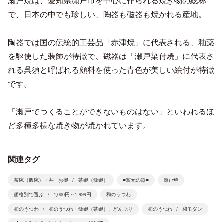
瀬戸焼は、愛知県瀬戸市を中心に作られる焼き物の総称
で、日本の中でも珍しい、陶器も磁器も焼かれる産地。
陶器では国の伝統的工芸品「赤津焼」に代表される、釉薬
を駆使した装飾が特徴で、磁器は「瀬戸染付焼」に代表さ
れる呉須と呼ばれる顔料を使った青色が美しい絵付が特徴
です。
「瀬戸でつくることができないものはない」といわれるほ
ど多種多様な焼き物が焼かれています。
関連タグ
茶碗（飯碗）・丼・お椀
茶碗（飯碗）
■窯元の器■
瀬戸焼
価格別で選ぶ
1,000円～1,999円
和のうつわ
和のうつわ
和のうつわ・飯碗（茶碗）、どんぶり
和のうつわ
和モダン