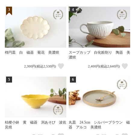
3
4
楕円皿 白 磁器 菊花 美濃焼
スープカップ 白化粧削り 陶器 美
濃焼
2,300円(税込2,530円)
2,400円(税込2,640円)
5
6
桔梗小鉢 黄 磁器 渕あそび 波佐
丸皿 24.5cm シルバーブラウン 磁
見焼
器 アルコ 美濃焼