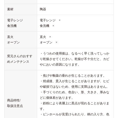
素材
陶器
電子レンジ
電子レンジ ×
食洗機
食洗機 ×
直火
直火 ×
オーブン
オーブン ×
・うつわの使用後は、なるべく早く洗ってしっか
窯元さんのおすす
り乾燥させてください。乾燥が不十分だと、カビ
めメンテナンス
やにおいの原因になります。
・焦げや釉薬の垂れが生じることがあります。
・焼成後、貫入が生じることがありますが、ヒビ
や破損ではないため、使用に支障はありません。
・手づくりのため、色合い、形、大きさ、厚みな
どに個体差があります。
商品特性/
・鉄粉により表層上に黒点が現れることがありま
取扱注意点
す。
・ピンホールが見受けられたり、柄の入り方、色