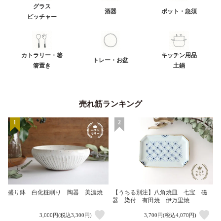
グラス
酒器
ポット・急須
ピッチャー
カトラリー・箸
キッチン用品
トレー・お盆
箸置き
土鍋
売れ筋ランキング
1
2
盛り鉢 白化粧削り 陶器 美濃焼
【うちる別注】八角焼皿 七宝 磁
器 染付 有田焼 伊万里焼
3,000円(税込3,300円)
3,700円(税込4,070円)