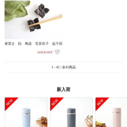
箸置き 飴 陶器 笠原良子 益子焼
SOLD OUT
1 - 41 / 全41商品
新入荷