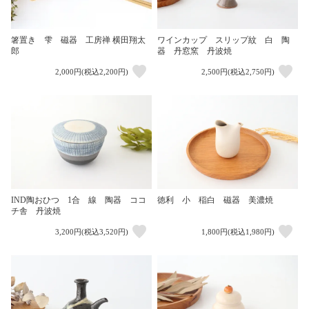
箸置き 雫 磁器 工房禅 横田翔太
ワインカップ スリップ紋 白 陶
郎
器 丹窓窯 丹波焼
2,000円(税込2,200円)
2,500円(税込2,750円)
IND陶おひつ 1合 線 陶器 ココ
徳利 小 稲白 磁器 美濃焼
チ舎 丹波焼
3,200円(税込3,520円)
1,800円(税込1,980円)