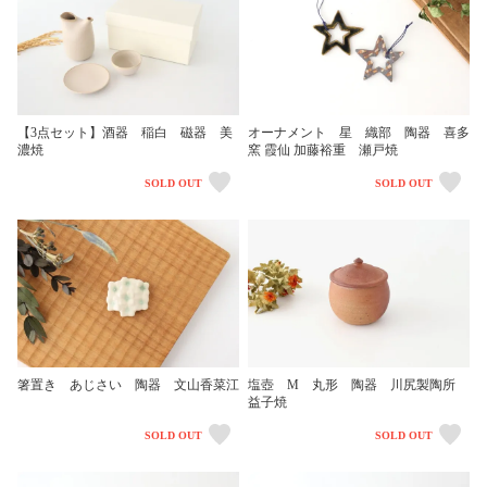
【3点セット】酒器 稲白 磁器 美
オーナメント 星 織部 陶器 喜多
濃焼
窯 霞仙 加藤裕重 瀬戸焼
SOLD OUT
SOLD OUT
箸置き あじさい 陶器 文山香菜江
塩壺 M 丸形 陶器 川尻製陶所
益子焼
SOLD OUT
SOLD OUT