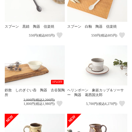
スプーン 黒錆 陶器 信楽焼
スプーン 白釉 陶器 信楽焼
550円(税込605円)
550円(税込605円)
10%OFF
鉄散 しのぎぐい呑 陶器 古谷製陶
ヘリンボーン 象嵌カップ＆ソーサ
所
ー 陶器 葛西国太郎
2,000円(税込2,200円)
1,800円(税込1,980円)
5,700円(税込6,270円)