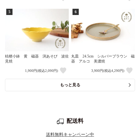
5
6
桔梗小鉢 黄 磁器 渕あそび 波佐
丸皿 24.5cm シルバーブラウン 磁
見焼
器 アルコ 美濃焼
1,900円(税込2,090円)
3,900円(税込4,290円)
もっと見る
配送料
送料無料キャンペーン中