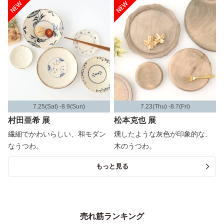
7.25(Sat) -8.9(Sun)
7.23(Thu) -8.7(Fri)
村田亜希 展
松本克也 展
繊細でかわいらしい、和モダン
燻したような灰色が印象的な、
なうつわ。
木のうつわ。
もっと見る
売れ筋ランキング