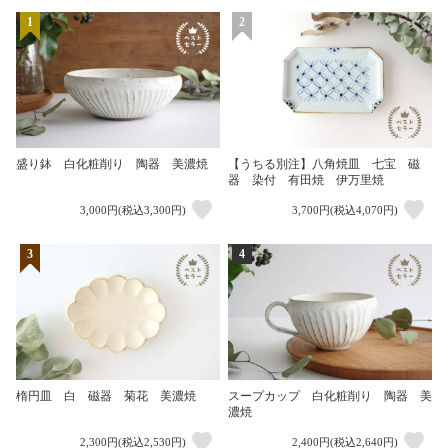
1
2
盛り鉢 白化粧削り 陶器 美濃焼
【うちる別注】八角焼皿 七宝 磁
器 染付 有田焼 伊万里焼
3,000円(税込3,300円)
3,700円(税込4,070円)
3
4
楕円皿 白 磁器 菊花 美濃焼
スープカップ 白化粧削り 陶器 美
濃焼
2,300円(税込2,530円)
2,400円(税込2,640円)