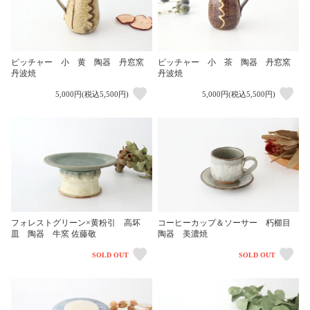
ピッチャー 小 黄 陶器 丹窓窯
ピッチャー 小 茶 陶器 丹窓窯
丹波焼
丹波焼
5,000円(税込5,500円)
5,000円(税込5,500円)
フォレストグリーン×黄粉引 高坏
コーヒーカップ＆ソーサー 朽櫛目
皿 陶器 牛窯 佐藤敬
陶器 美濃焼
SOLD OUT
SOLD OUT