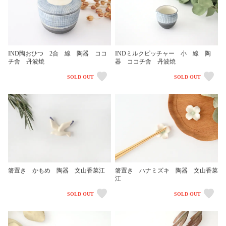
IND陶おひつ 2合 線 陶器 ココ
INDミルクピッチャー 小 線 陶
チ舎 丹波焼
器 ココチ舎 丹波焼
SOLD OUT
SOLD OUT
箸置き かもめ 陶器 文山香菜江
箸置き ハナミズキ 陶器 文山香菜
江
SOLD OUT
SOLD OUT