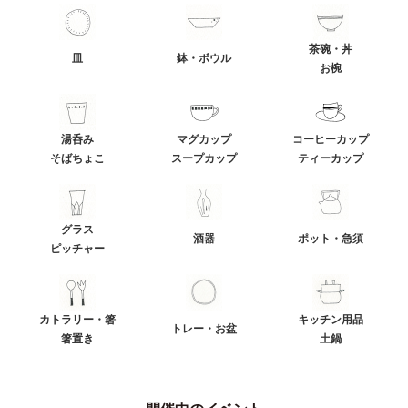
茶碗・丼
皿
鉢・ボウル
お椀
湯呑み
マグカップ
コーヒーカップ
そばちょこ
スープカップ
ティーカップ
グラス
酒器
ポット・急須
ピッチャー
カトラリー・箸
キッチン用品
トレー・お盆
箸置き
土鍋