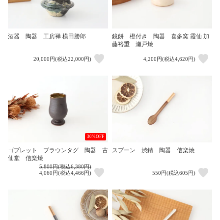
酒器 陶器 工房禅 横田勝郎
鏡餅 橙付き 陶器 喜多窯 霞仙 加
藤裕重 瀬戸焼
20,000円(税込22,000円)
4,200円(税込4,620円)
30%OFF
ゴブレット ブラウンタグ 陶器 古
スプーン 渋錆 陶器 信楽焼
仙堂 信楽焼
5,800円(税込6,380円)
4,060円(税込4,466円)
550円(税込605円)