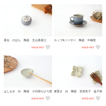
香合 のばら 陶器 文山香菜江
カップ&ソーサー 陶器 中嶋窯
SOLD OUT
SOLD OUT
はしおき 白 陶器 小代焼ちひろ窯
箸置き 白 陶器 笠原良子 益子焼
SOLD OUT
SOLD OUT