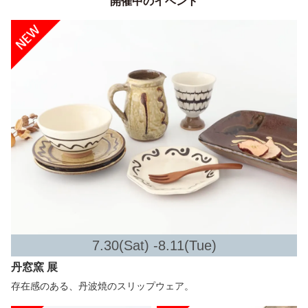
開催中のイベント
7.30(Sat) -8.11(Tue)
丹窓窯 展
存在感のある、丹波焼のスリップウェア。