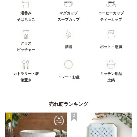
湯呑み
マグカップ
コーヒーカップ
そばちょこ
スープカップ
ティーカップ
グラス
酒器
ポット・急須
ピッチャー
カトラリー・箸
キッチン用品
トレー・お盆
箸置き
土鍋
売れ筋ランキング
1
2