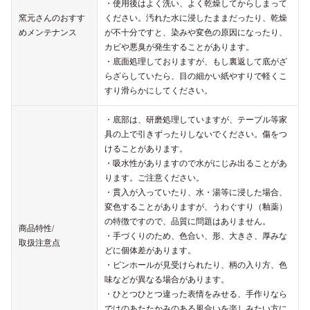
・使用後はよく洗い、よく乾燥してからしまって
窯元さんのおすす
ください。汚れた水に浸したままだったり、乾燥
めメンテナンス
が不十分ですと、染みや変色の原因になったり、
カビや悪臭が発生することがあります。
・底面処理しておりますが、もし裏返して底がざ
らざらしていたら、目の細かい紙やすりで軽くこ
すり滑らかにしてください。
・底部は、研磨処理していますが、テーブル等家
具の上で引きずったりしないでください。傷をつ
けることがあります。
・吸水性がありますので水がにじみ出ることがあ
ります。ご注意ください。
・貫入が入っていたり、水・湯等に浸した場合、
変色することがありますが、うわぐすり（釉薬）
の特徴ですので、品質に問題はありません。
商品特性/
・手づくりのため、色合い、形、大きさ、厚みな
取扱注意点
どに個体差があります。
・ピンホールが見受けられたり、柄の入り方、色
味などが異なる場合があります。
・ひとつひとつ違った表情をみせる、手作りなら
ではのあたたかみのある風合いを楽しみたい方に