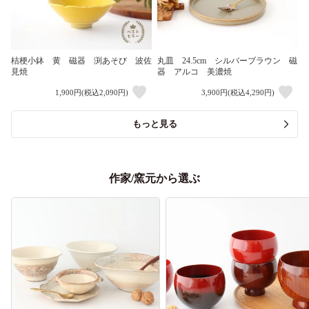
桔梗小鉢 黄 磁器 渕あそび 波佐
丸皿 24.5cm シルバーブラウン 磁
見焼
器 アルコ 美濃焼
1,900円(税込2,090円)
3,900円(税込4,290円)
もっと見る
作家/窯元から選ぶ