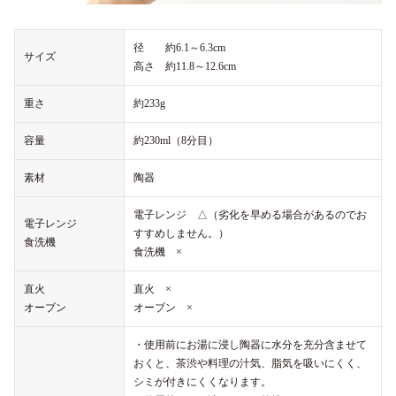
径 約6.1～6.3cm
サイズ
高さ 約11.8～12.6cm
重さ
約233g
容量
約230ml（8分目）
素材
陶器
電子レンジ △（劣化を早める場合があるのでお
電子レンジ
すすめしません。）
食洗機
食洗機 ×
直火
直火 ×
オーブン
オーブン ×
・使用前にお湯に浸し陶器に水分を充分含ませて
おくと、茶渋や料理の汁気、脂気を吸いにくく、
シミが付きにくくなります。