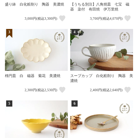
盛り鉢 白化粧削り 陶器 美濃焼
【うちる別注】八角焼皿 七宝 磁
器 染付 有田焼 伊万里焼
3,000円(税込3,300円)
3,700円(税込4,070円)
3
4
楕円皿 白 磁器 菊花 美濃焼
スープカップ 白化粧削り 陶器 美
濃焼
2,300円(税込2,530円)
2,400円(税込2,640円)
5
6