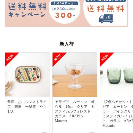
新入荷
角皿 小 シンストライ
アラビア ムーミン ボ
【2点ペアセット
プ 陶器 一翠窯 やち
ウル 14cm クリア ミ
ビア ムーミン 
むん
スティカルフォレスト
ラー パイング
ガラス ARABIA
ミスティカルフォ
Moomin
ト ガラス ARA
Moomin