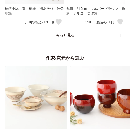
桔梗小鉢 黄 磁器 渕あそび 波佐
丸皿 24.5cm シルバーブラウン 磁
見焼
器 アルコ 美濃焼
1,900円(税込2,090円)
3,900円(税込4,290円)
もっと見る
作家/窯元から選ぶ