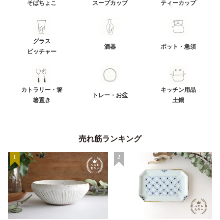
そばちょこ
スープカップ
ティーカップ
グラス
酒器
ポット・急須
ピッチャー
カトラリー・箸
キッチン用品
トレー・お盆
箸置き
土鍋
売れ筋ランキング
1
2