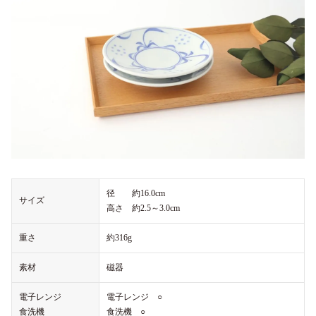
径 約16.0cm
サイズ
高さ 約2.5～3.0cm
重さ
約316g
素材
磁器
電子レンジ
電子レンジ ○
食洗機
食洗機 ○