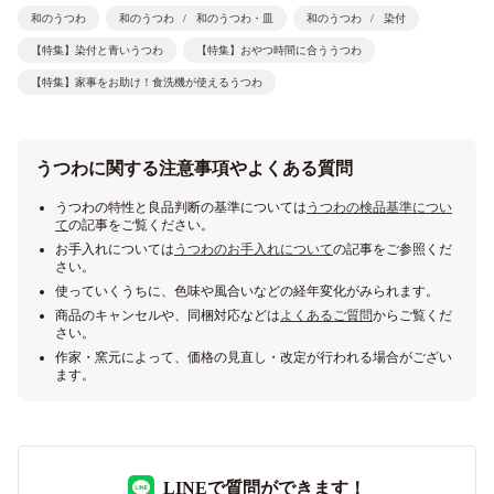
和のうつわ
和のうつわ
和のうつわ・皿
和のうつわ
染付
【特集】染付と青いうつわ
【特集】おやつ時間に合ううつわ
【特集】家事をお助け！食洗機が使えるうつわ
うつわに関する注意事項やよくある質問
うつわの特性と良品判断の基準については
うつわの検品基準につい
て
の記事をご覧ください。
お手入れについては
うつわのお手入れについて
の記事をご参照くだ
さい。
使っていくうちに、色味や風合いなどの経年変化がみられます。
商品のキャンセルや、同梱対応などは
よくあるご質問
からご覧くだ
さい。
作家・窯元によって、価格の見直し・改定が行われる場合がござい
ます。
LINEで質問ができます！