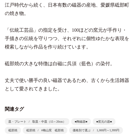
江戸時代から続く、日本有数の磁器の産地、愛媛県砥部町
の焼き物。
「伝統工芸品」の指定を受け、100ほどの窯元が手作り・
手描きの伝統を守りつつ、それぞれに個性ゆたかな表現を
模索しながら作品を作り続けています。
砥部焼の大きな特徴は白磁に呉須（藍色）の染付。
丈夫で使い勝手の良い磁器であるため、古くから生活雑器
として愛されてきました。
関連タグ
皿・プレート
取皿・中皿（15～20cm）
■陶磁器■
■窯元の器■
砥部焼
砥部焼
#梅山窯 砥部焼
価格別で選ぶ
1,000円～1,999円