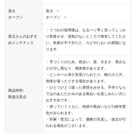
直火
直火 ×
オーブン
オーブン ×
・うつわの使用後は、なるべく早く洗ってしっか
窯元さんのおすす
り乾燥させ、湿気のないところで保管してくださ
めメンテナンス
い。乾燥が不十分だと、カビやにおいの原因にな
ります。
・手づくりのため、色合い、形、大きさ、厚みな
どが少し異なり、個体差があります。
・ピンホール等が見受けられたり、柄の入り方、
色味が違ったりする場合があります。
・ひとつひとつ違った表情をみせる、手作りなら
商品特性/
ではのあたたかみのある風合いを楽しみたい方に
取扱注意点
おすすめです。
・使っていくうちに、色味や風合いなどの経年変
化がみられます。
・作家・窯元によって、価格の見直し・改定が行
われる場合がございます。