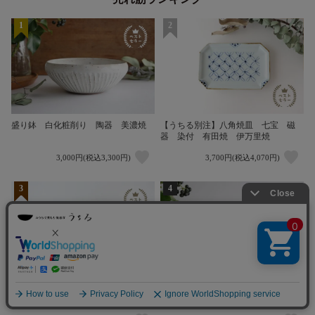
1
2
盛り鉢 白化粧削り 陶器 美濃焼
【うちる別注】八角焼皿 七宝 磁
器 染付 有田焼 伊万里焼
3,000円(税込3,300円)
3,700円(税込4,070円)
3
4
楕円皿 白 磁器 菊花 美濃焼
スープカップ 白化粧削り 陶器 美
濃焼