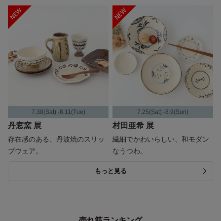
7.30(Sat) -8.11(Tue)
7.25(Sat) -8.9(Sun)
丹窓窯 展
村田亜希 展
存在感のある、丹波焼のスリッ
繊細でかわいらしい、和モダン
プウェア。
なうつわ。
もっと見る
売れ筋ランキング