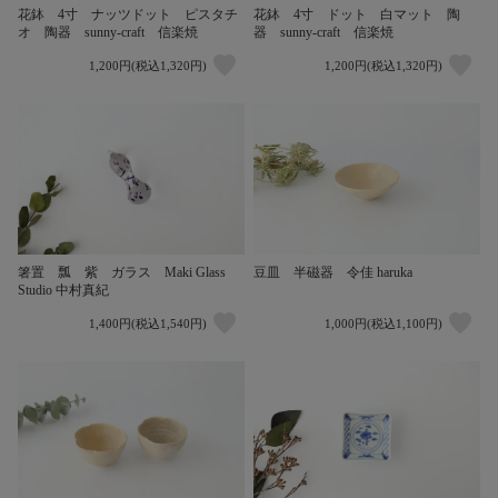
花鉢 4寸 ナッツドット ピスタチ
花鉢 4寸 ドット 白マット 陶
オ 陶器 sunny-craft 信楽焼
器 sunny-craft 信楽焼
1,200円(税込1,320円)
1,200円(税込1,320円)
箸置 瓢 紫 ガラス Maki Glass
豆皿 半磁器 令佳 haruka
Studio 中村真紀
1,400円(税込1,540円)
1,000円(税込1,100円)