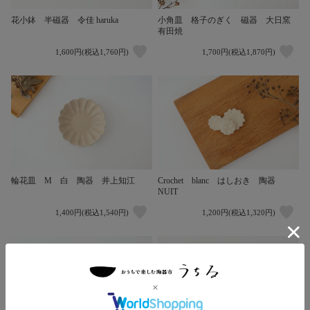
花小鉢 半磁器 令佳 haruka
小角皿 格子のぎく 磁器 大日窯
有田焼
1,600円(税込1,760円)
1,700円(税込1,870円)
輪花皿 M 白 陶器 井上知江
Crochet blanc はしおき 陶器
NUIT
1,400円(税込1,540円)
1,200円(税込1,320円)