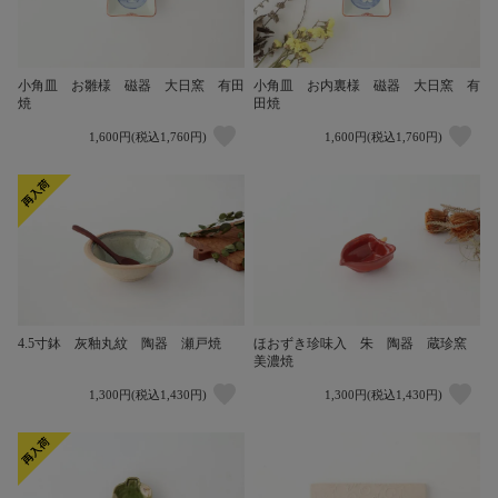
小角皿 お雛様 磁器 大日窯 有田
小角皿 お内裏様 磁器 大日窯 有
焼
田焼
1,600円(税込1,760円)
1,600円(税込1,760円)
4.5寸鉢 灰釉丸紋 陶器 瀬戸焼
ほおずき珍味入 朱 陶器 蔵珍窯
美濃焼
1,300円(税込1,430円)
1,300円(税込1,430円)