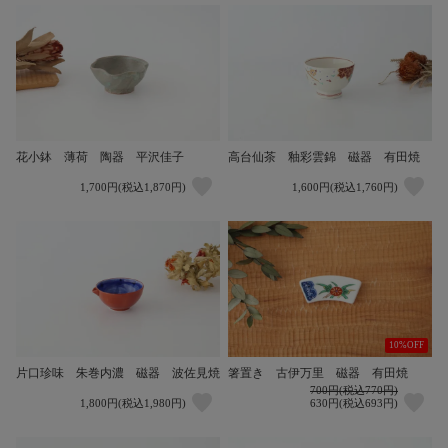
花小鉢 薄荷 陶器 平沢佳子
高台仙茶 釉彩雲錦 磁器 有田焼
1,700円(税込1,870円)
1,600円(税込1,760円)
10%OFF
片口珍味 朱巻内濃 磁器 波佐見焼
箸置き 古伊万里 磁器 有田焼
700円(税込770円)
1,800円(税込1,980円)
630円(税込693円)