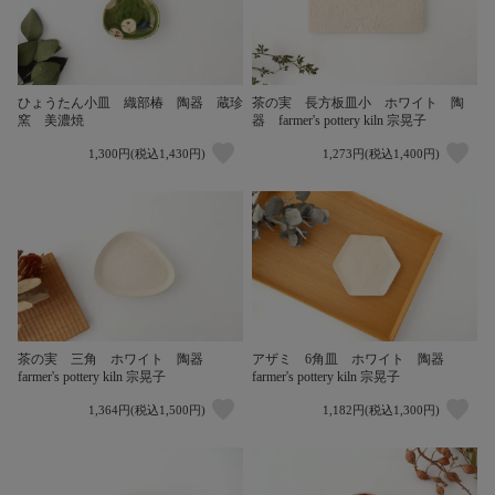
ひょうたん小皿 織部椿 陶器 蔵珍
茶の実 長方板皿小 ホワイト 陶
窯 美濃焼
器 farmer's pottery kiln 宗晃子
1,300円(税込1,430円)
1,273円(税込1,400円)
茶の実 三角 ホワイト 陶器
アザミ 6角皿 ホワイト 陶器
farmer's pottery kiln 宗晃子
farmer's pottery kiln 宗晃子
1,364円(税込1,500円)
1,182円(税込1,300円)