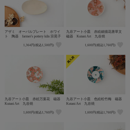
アザミ オーバルプレート ホワイ
九谷アート小皿 赤絵細描花唐草文
ト 陶器 farmer's pottery kiln 宗晃子
磁器 Kutani Art 九谷焼
1,364円(税込1,500円)
1,600円(税込1,760円)
九谷アート小皿 赤絵万葉花 磁器
九谷アート小皿 色絵松竹梅 磁器
Kutani Art 九谷焼
Kutani Art 九谷焼
1,600円(税込1,760円)
1,600円(税込1,760円)