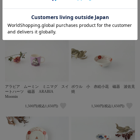
デザートフォーク チェリー アトリ
アラビア ムーミン ミニマグ ラビ
エつみき屋 三輪真一
ングケア 磁器 ARABIA Moomin
1,700円(税込1,870円)
1,500円(税込1,650円)
アラビア ムーミン ミニマグ スイ
ボウル 小 赤絵小花 磁器 波佐見
ートハーツ 磁器 ARABIA
焼
Moomin
1,500円(税込1,650円)
1,500円(税込1,650円)