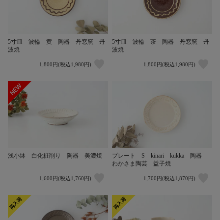
5寸皿 波輪 黄 陶器 丹窓窯 丹
5寸皿 波輪 茶 陶器 丹窓窯 丹
波焼
波焼
1,800円(税込1,980円)
1,800円(税込1,980円)
浅小鉢 白化粧削り 陶器 美濃焼
プレート S kinari kukka 陶器
わかさま陶芸 益子焼
1,600円(税込1,760円)
1,700円(税込1,870円)