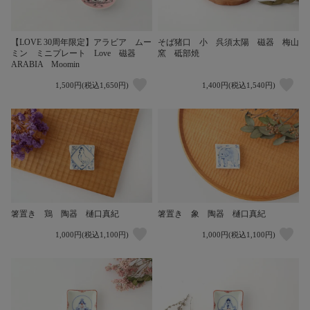
【LOVE 30周年限定】アラビア ムー
そば猪口 小 呉須太陽 磁器 梅山
ミン ミニプレート Love 磁器
窯 砥部焼
ARABIA Moomin
1,500円(税込1,650円)
1,400円(税込1,540円)
箸置き 鶏 陶器 樋口真紀
箸置き 象 陶器 樋口真紀
1,000円(税込1,100円)
1,000円(税込1,100円)