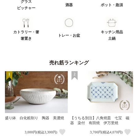
グラス
酒器
ポット・急須
ピッチャー
カトラリー・箸
キッチン用品
トレー・お盆
箸置き
土鍋
売れ筋ランキング
1
2
盛り鉢 白化粧削り 陶器 美濃焼
【うちる別注】八角焼皿 七宝 磁
器 染付 有田焼 伊万里焼
3,000円(税込3,300円)
3,700円(税込4,070円)