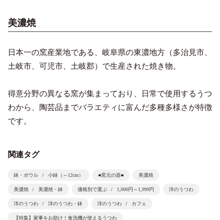
美濃焼
日本一の窯産業地である、岐阜県の東濃地方（多治見市、
土岐市、可児市、土岐郡）で生産された焼き物。
得意分野の異なる窯が集まっており、日常で使用するうつ
わから、陶芸品までバラエティに富んだ多種多様さが特徴
です。
関連タグ
鉢・ボウル
小鉢（～12cm）
■窯元の器■
美濃焼
美濃焼
美濃焼・鉢
価格別で選ぶ
1,000円～1,999円
洋のうつわ
洋のうつわ
洋のうつわ・鉢
洋のうつわ
カフェ
【特集】家事をお助け！食洗機が使えるうつわ