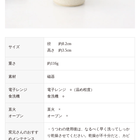
径 約8.2cm
サイズ
高さ 約3.5cm
重さ
約116g
素材
磁器
電子レンジ
電子レンジ ○（温め程度）
食洗機
食洗機 ○
直火
直火 ×
オーブン
オーブン ×
・うつわの使用後は、なるべく早く洗ってしっか
窯元さんのおすす
り乾燥させてください。乾燥が不十分だと、カビ
めメンテナンス