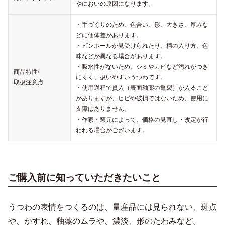
やにおいの原因になります。
・手づくりのため、色合い、形、大きさ、厚みな
どに個体差があります。
・ピンホールが見受けられたり、柄の入り方、色
味などが異なる場合があります。
・吸水性がないため、シミやカビなど汚れがつき
商品特性/
にくく、扱いやすいうつわです。
取扱注意点
・使用過程で貫入（表面釉薬の亀裂）が入ること
がありますが、ヒビや破損ではないため、使用に
支障はありません。
・作家・窯元によって、価格の見直し・改定が行
われる場合がございます。
ご購入前に知っていただきたいこと
うつわの表情をつくるのは、量産品には見られない、斑点
や、かすれ、釉薬のムラや、濃淡、形のたわみなど。