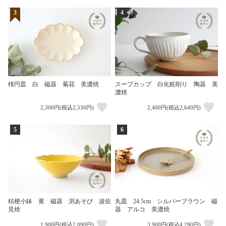
3
4
楕円皿 白 磁器 菊花 美濃焼
スープカップ 白化粧削り 陶器 美
濃焼
2,300円(税込2,530円)
2,400円(税込2,640円)
5
6
桔梗小鉢 黄 磁器 渕あそび 波佐
丸皿 24.5cm シルバーブラウン 磁
見焼
器 アルコ 美濃焼
1,900円(税込2,090円)
3,900円(税込4,290円)