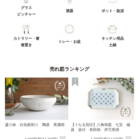
グラス
酒器
ポット・急須
ピッチャー
カトラリー・箸
キッチン用品
トレー・お盆
箸置き
土鍋
売れ筋ランキング
1
2
盛り鉢 白化粧削り 陶器 美濃焼
【うちる別注】八角焼皿 七宝 磁
器 染付 有田焼 伊万里焼