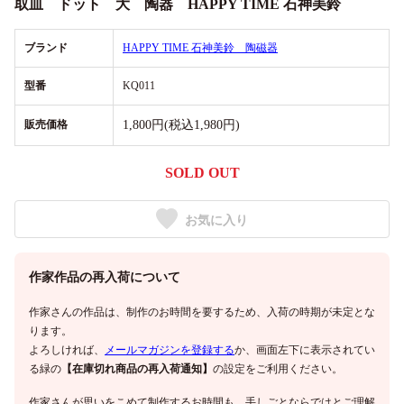
取皿 ドット 大 陶器 HAPPY TIME 石神美鈴
ブランド
HAPPY TIME 石神美鈴 陶磁器
型番
KQ011
販売価格
1,800円(税込1,980円)
SOLD OUT
お気に入り
作家作品の再入荷について
作家さんの作品は、制作のお時間を要するため、入荷の時期が未定とな
ります。
よろしければ、
メールマガジンを登録する
か、画面左下に表示されてい
る緑の
【在庫切れ商品の再入荷通知】
の設定をご利用ください。
作家さんが思いをこめて制作するお時間も、手しごとならではとご理解