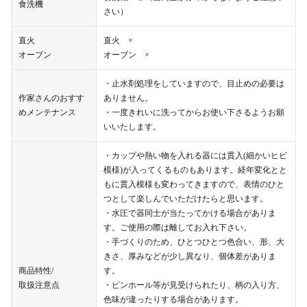
食洗機
さい）
直火
直火 ×
オーブン
オーブン ×
・止水剤処理をしていますので、目止めの必要は
作家さんのおすす
ありません。
めメンテナンス
・一度きれいに洗ってからお使い下さるようお願
いいたします。
・カップや熱い物を入れる器には貫入(細かいヒビ
模様)が入ってくるものもあります。経年変化とと
もに貫入模様も変わってきますので、表情のひと
つとして楽しんでいただけたらと思います。
・水圧で器同士が当たってかける場合がありま
す。ご使用の際は離してお入れ下さい。
・手づくりのため、ひとつひとつ色合い、形、大
きさ、厚みなどが少し異なり、個体差がありま
商品特性/
す。
取扱注意点
・ピンホール等が見受けられたり、柄の入り方、
色味が違ったりする場合があります。