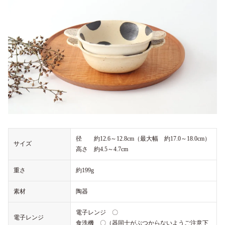
径 約12.6～12.8cm（最大幅 約17.0～18.0cm）
サイズ
高さ 約4.5～4.7cm
重さ
約199g
素材
陶器
電子レンジ 〇
電子レンジ
食洗機 〇（器同士がぶつからないようご注意下