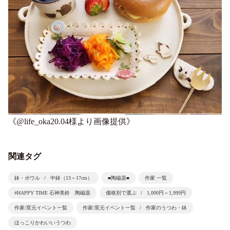
《@life_oka20.04様より画像提供》
関連タグ
鉢・ボウル
中鉢（13～17cm）
■陶磁器■
作家 一覧
#HAPPY TIME 石神美鈴 陶磁器
価格別で選ぶ
1,000円～1,999円
作家/窯元イベント一覧
作家/窯元イベント一覧
作家のうつわ・鉢
ほっこりかわいいうつわ