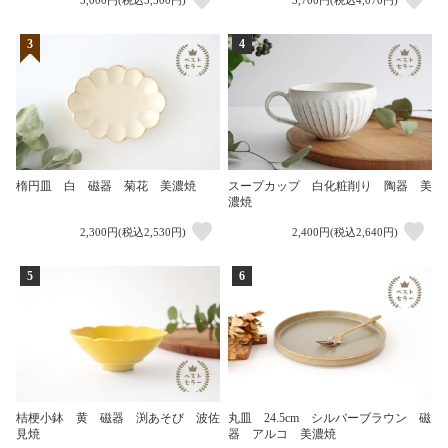
3,000円(税込3,300円)
3,700円(税込4,070円)
3
4
楕円皿 白 磁器 菊花 美濃焼
スープカップ 白化粧削り 陶器 美
濃焼
2,300円(税込2,530円)
2,400円(税込2,640円)
5
6
桔梗小鉢 黄 磁器 渕あそび 波佐
丸皿 24.5cm シルバーブラウン 磁
見焼
器 アルコ 美濃焼