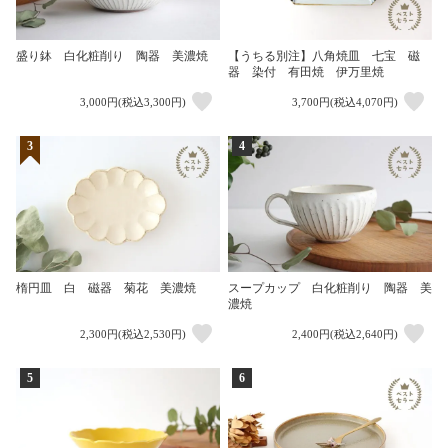
盛り鉢 白化粧削り 陶器 美濃焼
【うちる別注】八角焼皿 七宝 磁
器 染付 有田焼 伊万里焼
3,000円(税込3,300円)
3,700円(税込4,070円)
3
4
楕円皿 白 磁器 菊花 美濃焼
スープカップ 白化粧削り 陶器 美
濃焼
2,300円(税込2,530円)
2,400円(税込2,640円)
5
6