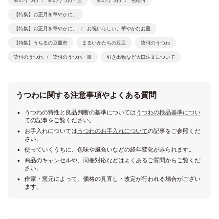
和のうつわ
和のうつわ・皿
和のうつわ
色絵付
【特集】お正月を華やかに。
【特集】お正月を華やかに。
お祝いらしい、華やかなお皿
【特集】うちるの豆皿市
まるいかたちの豆皿
染付のうつわ
染付のうつわ
染付のうつわ・皿
引き出物など大口注文について
うつわに関する注意事項やよくある質問
うつわの特性と良品判断の基準については
うつわの検品基準につい
て
の記事をご覧ください。
お手入れについては
うつわのお手入れについて
の記事をご参照くだ
さい。
使っていくうちに、色味や風合いなどの経年変化がみられます。
商品のキャンセルや、同梱対応などは
よくあるご質問
からご覧くだ
さい。
作家・窯元によって、価格の見直し・改定が行われる場合がござい
ます。