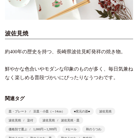
波佐見焼
約400年の歴史を持つ、長崎県波佐見町発祥の焼き物。
鮮やかな色合いやモダンな印象のものが多く、毎日気兼ね
なく楽しめる普段づかいにぴったりなうつわです。
関連タグ
皿・プレート
豆皿・小皿（～14cm）
■窯元の器■
波佐見焼
波佐見焼
染付
波佐見焼
波佐見焼・皿
価格別で選ぶ
1,000円～1,999円
#セール
和のうつわ