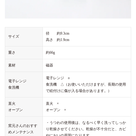
径 約9.3cm
サイズ
高さ 約1.9cm
重さ
約66g
素材
磁器
電子レンジ ○
電子レンジ
食洗機 △（お使いいただけますが、長期の使用
食洗機
で絵付けに傷が入る場合があります。）
直火
直火 ×
オーブン
オーブン ×
・うつわの使用後は、なるべく早く洗ってしっか
窯元さんのおすす
り乾燥させてください。乾燥が不十分だと、カビ
めメンテナンス
やにおいの原因になります。