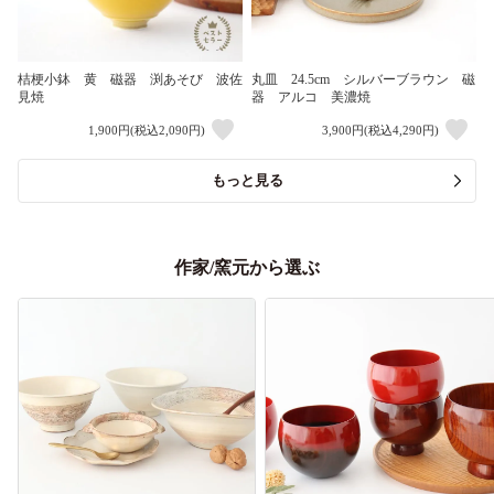
桔梗小鉢 黄 磁器 渕あそび 波佐
丸皿 24.5cm シルバーブラウン 磁
見焼
器 アルコ 美濃焼
1,900円(税込2,090円)
3,900円(税込4,290円)
もっと見る
作家/窯元から選ぶ