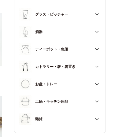
マグカップ
すべて
グラス・ピッチャー
スープカップ
すべて
酒器
すべて
ティーポット・急須
徳利（とっくり）
すべて
カトラリー・箸・箸置き
お猪口（おちょこ）
その他
すべて
お盆・トレー
カトラリー
すべて
土鍋・キッチン用品
箸
箸置き
すべて
雑貨
土鍋
すべて