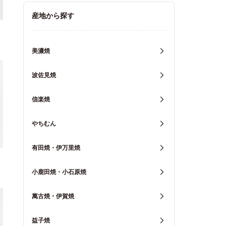
キッチン用品
産地から探す
重箱・弁当箱
美濃焼
波佐見焼
信楽焼
やちむん
有田焼・伊万里焼
小鹿田焼・小石原焼
萬古焼・伊賀焼
益子焼