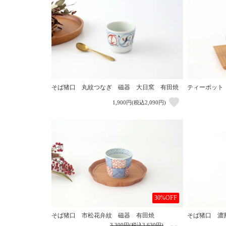
そば猪口 丸紋つなぎ 磁器 大日窯 有田焼
ティーポット
1,900円(税込2,090円)
30%OFF
そば猪口 市松花弁紋 磁器 有田焼
そば猪口 濃
3,300円(税込3,630円)