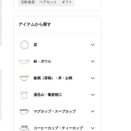
北欧食器
ペアセット
ギフト
アイテムから探す
皿
すべて
鉢・ボウル
大皿（21cm～）
すべて
飯碗（茶碗）・丼・お椀
取皿・中皿（15～20cm）
大鉢（18cm～）
豆皿・小皿（～14cm）
すべて
湯呑み・蕎麦猪口
中鉢（13～17cm）
角皿
飯碗（茶碗）
小鉢（～12cm）
すべて
マグカップ・スープカップ
丼（どんぶり）
蓋もの
湯呑み
お椀
すべて
コーヒーカップ・ティーカップ
蕎麦猪口（そばちょこ）