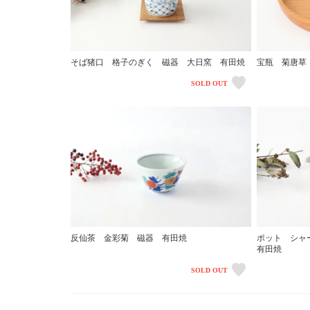
そば猪口 格子のぎく 磁器 大日窯 有田焼
宝瓶 菊唐草
SOLD OUT
反仙茶 金彩菊 磁器 有田焼
ポット シャ
有田焼
SOLD OUT