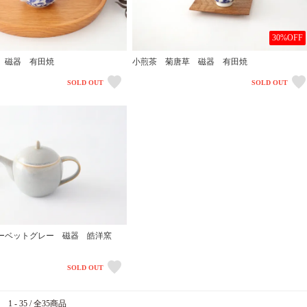
30%OFF
 磁器 有田焼
小煎茶 菊唐草 磁器 有田焼
SOLD OUT
SOLD OUT
ーベットグレー 磁器 皓洋窯
SOLD OUT
1 - 35 / 全35商品