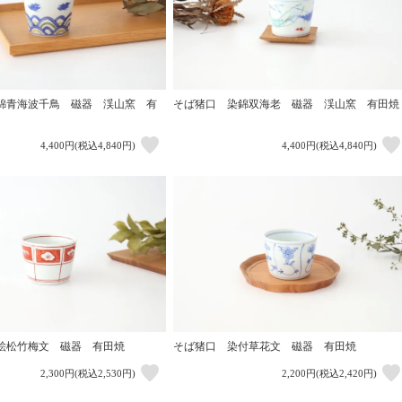
錦青海波千鳥 磁器 渓山窯 有
そば猪口 染錦双海老 磁器 渓山窯 有田焼
4,400円(税込4,840円)
4,400円(税込4,840円)
絵松竹梅文 磁器 有田焼
そば猪口 染付草花文 磁器 有田焼
2,300円(税込2,530円)
2,200円(税込2,420円)