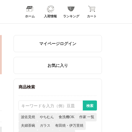
ホーム
入荷情報
ランキング
カート
マイページログイン
お気に入り
商品検索
波佐見焼
やちむん
食洗機OK
作家 一覧
夫婦茶碗
ガラス
有田焼・伊万里焼