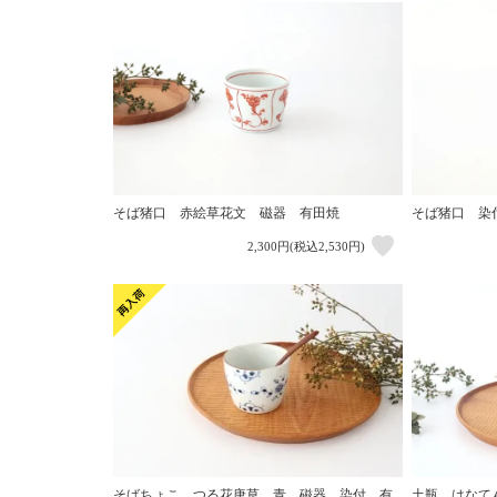
そば猪口 赤絵草花文 磁器 有田焼
そば猪口 染
2,300円(税込2,530円)
そばちょこ つる花唐草 青 磁器 染付 有
土瓶 はなて