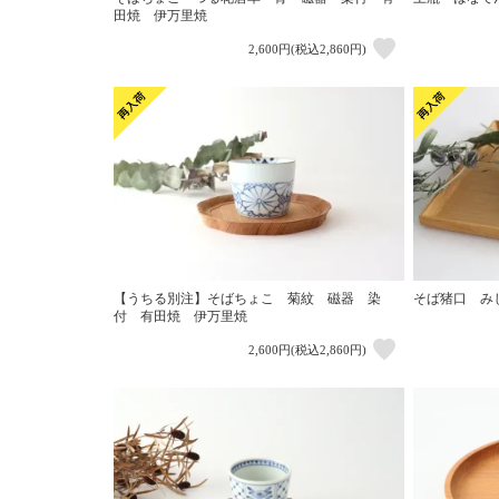
田焼 伊万里焼
2,600円(税込2,860円)
【うちる別注】そばちょこ 菊紋 磁器 染
そば猪口 み
付 有田焼 伊万里焼
2,600円(税込2,860円)