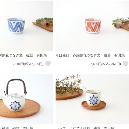
付割花つなぎ文 磁器 有田焼
そば猪口 赤絵割花つなぎ文 磁器 有田焼
2,500円(税込2,750円)
2,600円(税込2,860円)
カップ はなてん模様 磁器 吉田焼
ん模様 磁器 吉田焼