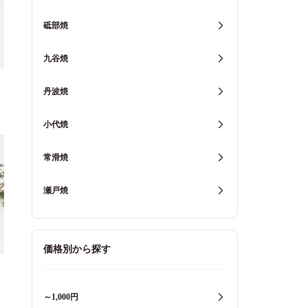
砥部焼
九谷焼
丹波焼
小代焼
常滑焼
瀬戸焼
価格別から探す
～1,000円