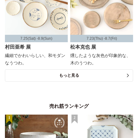
7.25(Sat) -8.9(Sun)
7.23(Thu) -8.7(Fri)
村田亜希 展
松本克也 展
繊細でかわいらしい、和モダン
燻したような灰色が印象的な、
なうつわ。
木のうつわ。
もっと見る
売れ筋ランキング
1
2