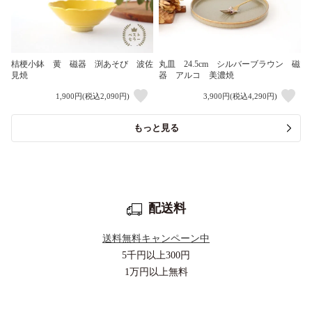
桔梗小鉢 黄 磁器 渕あそび 波佐
丸皿 24.5cm シルバーブラウン 磁
見焼
器 アルコ 美濃焼
1,900円(税込2,090円)
3,900円(税込4,290円)
もっと見る
配送料
送料無料キャンペーン中
5千円以上
300円
1万円以上
無料